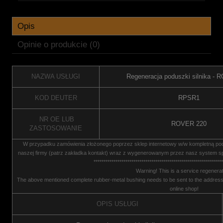
Opis
Opinie o produkcie (0)
NAZWA USŁUGI
Regeneracja poduszki silnika -
KOD DEUTER
RPSR1
NR OE LUB
ROVER 220
ZASTOSOWANIE
W przypadku zamówienia złożonego poprzez sklep internetowy w/w kompletną p
naszej firmy (patrz zakładka kontakt) wraz z wygenerowanym przez nasz system sp
*****************************************************************
Warning! This is a service regenerat
The above mentioned complete rubber-metal bushing needs to be sent to the address 
online shop!
OPIS USŁUGI