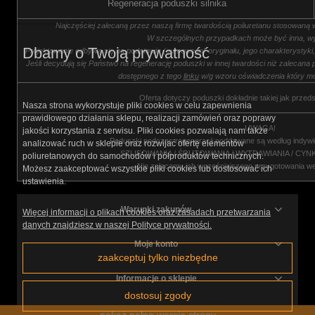
Regeneracja poduszki silnika
Najczęściej zalecaną przez naszą firmę twardością poliuretanu stosowaną 
W szczególnych przypadkach może być inna, wy
Dbamy o Twoją prywatność
Projektowanie odbywa się na podstawie (gumowego) oryginału, jego charakterystyk
Jeśli decydują się Państwo na regenerację poduszki w innej twardości niż zalecana 
dostępnego z tego
linku
w/g wzoru oświadczenia który mo
Oferta dotyczy poduszki dokładnie takiej jak przeds
Nasza strona wykorzystuje pliki cookies w celu zapewnienia
prawidłowego działania sklepu, realizacji zamówień oraz poprawy
UWAGA!
jakości korzystania z serwisu. Pliki cookies pozwalają nam także
Poduszki podczas regeneracji poddawane są według indywi
analizować ruch w sklepie oraz rozwijać ofertę elementów
SZLIFOWANIA / ŚRUTOWANIA / WYTRAWIANIA / CY
poliuretanowych do samochodów i półproduktów technicznych.
Nie zalecamy ich wcześniejszego przygotowania w
Możesz zaakceptować wszystkie pliki cookies lub dostosować ich
ustawienia.
Warunki zakupów
Więcej informacji o plikach cookies oraz zasadach przetwarzania
danych znajdziesz w naszej Polityce prywatności.
Moje konto
zaakceptuj tylko niezbędne
Informacje o sklepie
dostosuj zgody