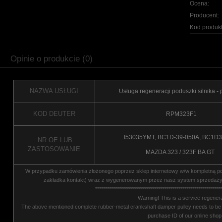
Ocena:
Producent:
Kod produkt
Opinie o produkcie (0)
NAZWA USŁUGI
Usługa regeneracji poduszki silnika - 
KOD DEUTER
RPM323F1
I53035YMT, BC1D-39-050A, BC1D
NR OE LUB
ZASTOSOWANIE
MAZDA 323 / 323F BA GT
W przypadku zamówienia złożonego poprzez sklep internetowy w/w kompletną pod
zakładka kontakt) wraz z wygenerowanym przez nasz system sprzedaży 
****************************************************************
Warning! This is a service regenera
The above mentioned complete rubber-metal crankshaft damper pulley needs to be s
purchase ID of our online shop