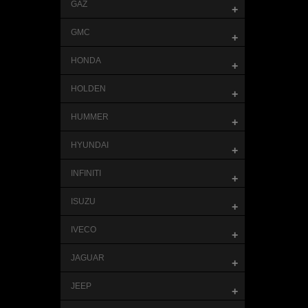
GAZ
+
GMC
+
HONDA
+
HOLDEN
+
HUMMER
+
HYUNDAI
+
INFINITI
+
ISUZU
+
IVECO
+
JAGUAR
+
JEEP
+