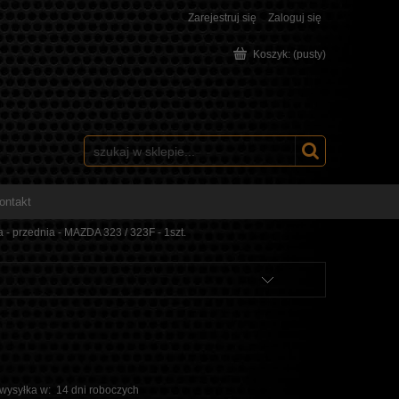
Zarejestruj się
Zaloguj się
Koszyk:
(pusty)
ontakt
 - przednia - MAZDA 323 / 323F - 1szt.
 wysyłka w:
14 dni roboczych