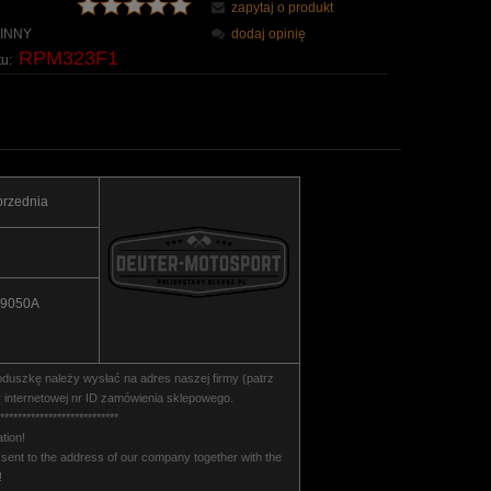
zapytaj o produkt
INNY
dodaj opinię
RPM323F1
u:
przednia
39050A
uszkę należy wysłać na adres naszej firmy (patrz
internetowej nr ID zamówienia sklepowego.
***************************
tion!
ent to the address of our company together with the
!