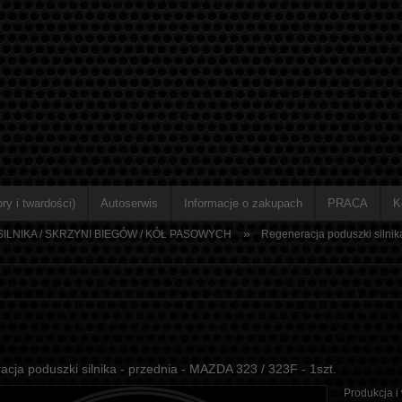
ry i twardości)
Autoserwis
Informacje o zakupach
PRACA
K
»
ILNIKA / SKRZYNI BIEGÓW / KÓŁ PASOWYCH
Regeneracja poduszki silnika
cja poduszki silnika - przednia - MAZDA 323 / 323F - 1szt.
Produkcja i