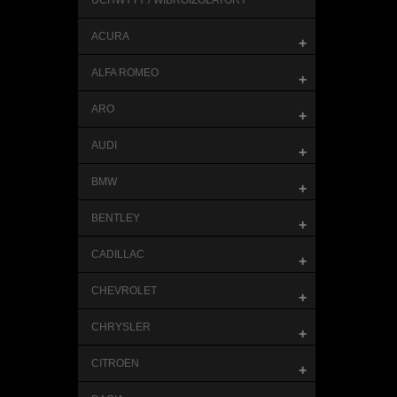
UCHWYTY / WIBROIZOLATORY
ACURA
+
ALFA ROMEO
+
ARO
+
AUDI
+
BMW
+
BENTLEY
+
CADILLAC
+
CHEVROLET
+
CHRYSLER
+
CITROEN
+