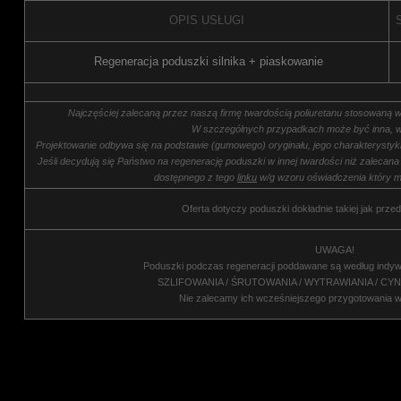
OPIS USŁUGI
Regeneracja poduszki silnika + piaskowanie
Najczęściej zalecaną przez naszą firmę twardością poliuretanu stosowaną w
W szczególnych przypadkach może być inna, w
Projektowanie odbywa się na podstawie (gumowego) oryginału, jego charakterysty
Jeśli decydują się Państwo na regenerację poduszki w innej twardości niż zalecana
dostępnego z tego
linku
w/g wzoru oświadczenia który m
Oferta dotyczy poduszki dokładnie takiej jak przed
UWAGA!
Poduszki podczas regeneracji poddawane są według indyw
SZLIFOWANIA / ŚRUTOWANIA / WYTRAWIANIA / CY
Nie zalecamy ich wcześniejszego przygotowania 