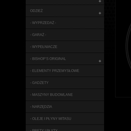
+
ODZIEŻ
+
- WYPRZEDAŻ -
- GARAŻ -
- WYPEŁNIACZE
- BISHOP’S ORIGINAL
+
- ELEMENTY PRZEMYSŁOWE
- GADŻETY
- MASZYNY BUDOWLANE
- NARZĘDZIA
- OLEJE I PŁYNY MITASU
- PRĘTY I PŁYTY