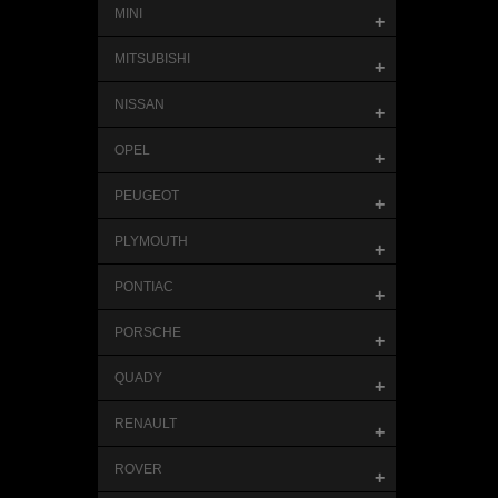
MINI
+
MITSUBISHI
+
NISSAN
+
OPEL
+
PEUGEOT
+
PLYMOUTH
+
PONTIAC
+
PORSCHE
+
QUADY
+
RENAULT
+
ROVER
+