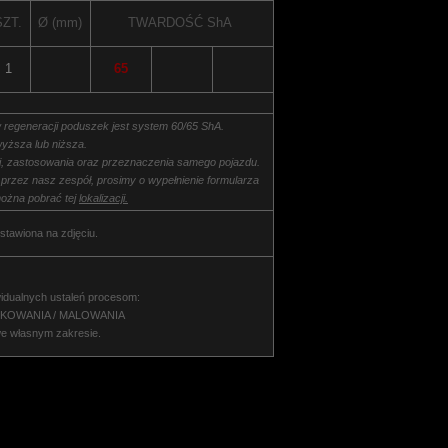
SZT.
Ø (mm)
TWARDOŚĆ
ShA
1
65
 regeneracji poduszek jest system 60/65 ShA.
yższa lub niższa.
ki, zastosowania oraz przeznaczenia samego pojazdu.
 przez nasz zespół, prosimy o wypełnienie formularza
ożna pobrać tej
lokalizacji.
stawiona na zdjęciu.
idualnych ustaleń procesom:
NKOWANIA / MALOWANIA
we własnym zakresie.