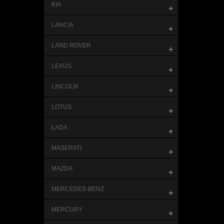
KIA
+
LANCIA
+
LAND ROVER
+
LEXUS
+
LINCOLN
+
LOTUS
+
ŁADA
+
MASERATI
+
MAZDA
+
MERCEDES-BENZ
+
MERCURY
+