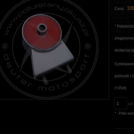
338
Cena:
*
Potwierdza
zregenerowa
dostarczę ją
Cynkowanie
poduszki / 
(+35zł):
szt.
*
- Pole wy