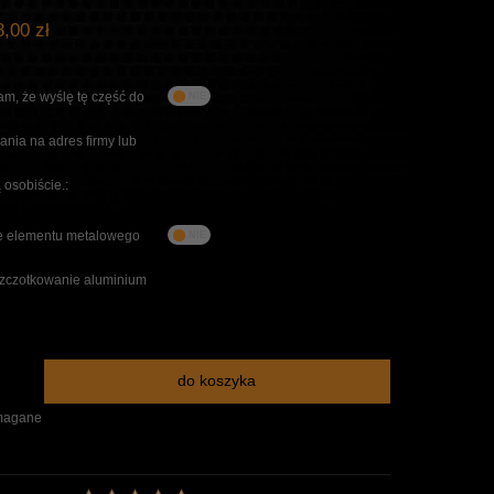
,00 zł
m, że wyślę tę część do
nia na adres firmy lub
 osobiście.:
 elementu metalowego
szczotkowanie aluminium
do koszyka
magane