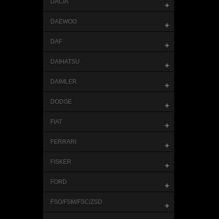
DACIA
+
DAEWOO
+
DAF
+
DAIHATSU
+
DAIMLER
+
DODGE
+
FIAT
+
FERRARI
+
FISKER
+
FORD
+
FSO/FSM/FSC/ZSD
+