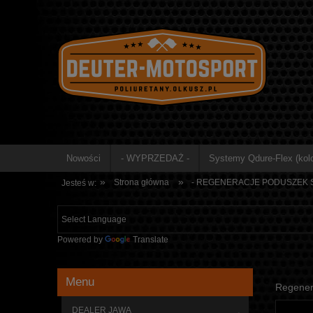
Nowości
- WYPRZEDAŻ -
Systemy Qdure-Flex (kolo
»
»
Strona główna
- REGENERACJE PODUSZEK S
Jesteś w:
Powered by
Translate
Menu
Regenera
DEALER JAWA