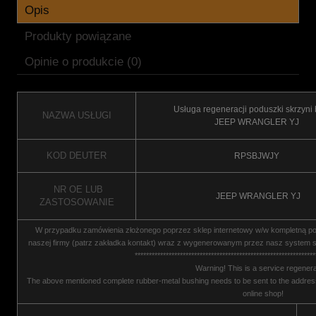
Opis
Produkty powiązane
Opinie o produkcie (0)
Usługa regeneracji poduszki skrzyni
NAZWA USŁUGI
JEEP WRANGLER YJ
KOD DEUTER
RPSBJWJY
NR OE LUB
JEEP WRANGLER YJ
ZASTOSOWANIE
W przypadku zamówienia złożonego poprzez sklep internetowy w/w kompletną 
naszej firmy (patrz zakładka kontakt) wraz z wygenerowanym przez nasz system s
****************************************************************
Warning! This is a service regenera
The above mentioned complete rubber-metal bushing needs to be sent to the address
online shop!