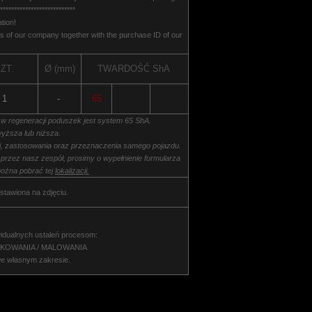
***************************
tion!
 of our company together with the purchase ID of our
ZT.
Ø (mm)
TWARDOŚĆ
ShA
1
-
65
 w regeneracji poduszek jest system 65 ShA.
yższa lub niższa.
ki, zastosowania oraz przeznaczenia samego pojazdu.
 przez nasz zespół, prosimy o wypełnienie formularza
ożna pobrać tej
lokalizacji.
stawiona na zdjęciu.
idualnych ustaleń procesom:
NKOWANIA / MALOWANIA
we własnym zakresie.