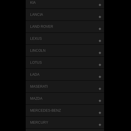
KIA
+
LANCIA
+
LAND ROVER
+
LEXUS
+
LINCOLN
+
LOTUS
+
ŁADA
+
MASERATI
+
MAZDA
+
MERCEDES-BENZ
+
MERCURY
+