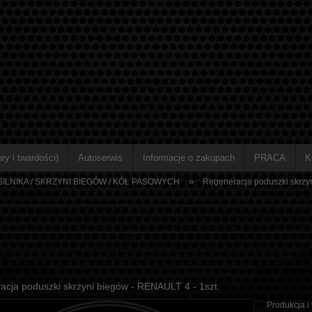
ry i twardości)
Autoserwis
Informacje o zakupach
PRACA
K
»
ILNIKA / SKRZYNI BIEGÓW / KÓŁ PASOWYCH
Regeneracja poduszki skrzyn
cja poduszki skrzyni biegów - RENAULT 4 - 1szt.
Produkcja i