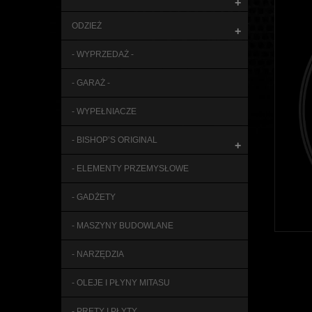
+
ODZIEŻ
+
- WYPRZEDAŻ -
- GARAŻ -
- WYPEŁNIACZE
- BISHOP’S ORIGINAL
+
- ELEMENTY PRZEMYSŁOWE
- GADŻETY
- MASZYNY BUDOWLANE
- NARZĘDZIA
- OLEJE I PŁYNY MITASU
- PRĘTY I PŁYTY