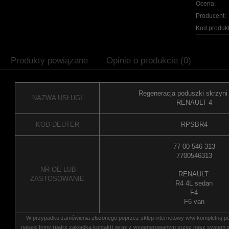
Ocena:
Producent:
Kod produkt
Produkty powiązane
Opinie o produkcie (0)
Regeneracja poduszki skrzyni
NAZWA USŁUGI
RENAULT 4
KOD DEUTER
RPSBR4
77 00 546 313
7700546313
NR OE LUB
RENAULT:
ZASTOSOWANIE
R4 4L sedan
F4
F6 van
W przypadku zamówienia złożonego poprzez sklep internetowy w/w kompletną 
naszej firmy (patrz zakładka kontakt) wraz z wygenerowanym przez nasz system s