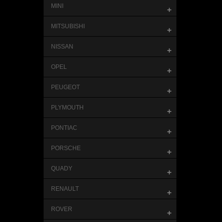
MINI
+
MITSUBISHI
+
NISSAN
+
OPEL
+
PEUGEOT
+
PLYMOUTH
+
PONTIAC
+
PORSCHE
+
QUADY
+
RENAULT
+
ROVER
+