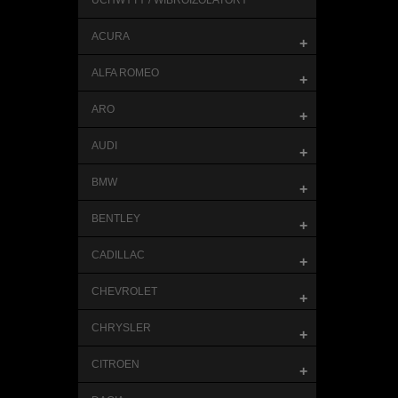
UCHWYTY / WIBROIZOLATORY
ACURA
+
ALFA ROMEO
+
ARO
+
AUDI
+
BMW
+
BENTLEY
+
CADILLAC
+
CHEVROLET
+
CHRYSLER
+
CITROEN
+