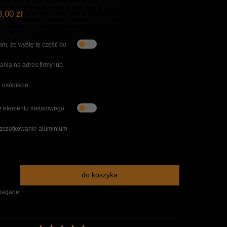
,00 zł
m, że wyślę tę część do
nia na adres firmy lub
 osobiście.:
 elementu metalowego
szczotkowanie aluminium
do koszyka
magane