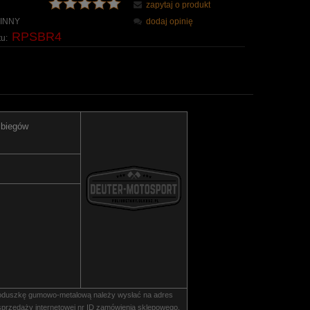
zapytaj o produkt
INNY
dodaj opinię
RPSBR4
u:
 biegów
poduszkę gumowo-metalową należy wysłać na adres
przedaży internetowej nr ID zamówienia sklepowego.