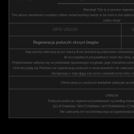
****************************************************************
Warning! This is a service regenera
The above mentioned complete rubber-metal bushing needs to be sent to the address
online shop!
OPIS USŁUGI
S
Regeneracja poduszki skrzyni biegów
Najczęściej zalecaną przez naszą firmę twardością poliuretanu stosowaną
W szczególnych przypadkach może być inna, w
Projektowanie odbywa się na podstawie (gumowego) oryginału, jego charakterysty
Jeśli decydują się Państwo na regenerację poduszki w innej twardości niż zalecana
dostępnego z tego
linku
w/g wzoru oświadczenia który m
Oferta dotyczy poduszki dokładnie takiej jak przed
UWAGA!
Poduszki podczas regeneracji poddawane są według indyw
SZLIFOWANIA / ŚRUTOWANIA / WYTRAWIANIA / CY
Nie zalecamy ich wcześniejszego przygotowania 