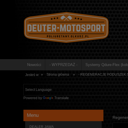
Nowości
- WYPRZEDAŻ -
Systemy Qdure-Flex (kolo
»
»
Strona główna
- REGENERACJE PODUSZEK S
Jesteś w:
Powered by
Translate
Menu
Regenera
DEALER JAWA