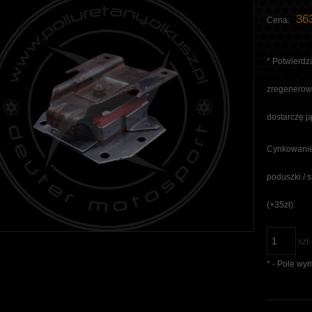
363
Cena:
*
Potwierdza
zregenerowa
dostarczę ją
Cynkowanie
poduszki / 
(+35zł):
szt.
*
- Pole wy