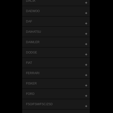
DACIA
+
DAEWOO
+
DAF
+
DAIHATSU
+
DAIMLER
+
DODGE
+
FIAT
+
FERRARI
+
FISKER
+
FORD
+
FSO/FSM/FSC/ZSD
+