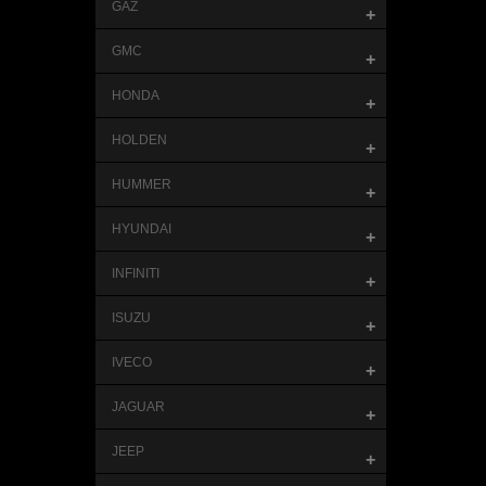
GAZ
+
GMC
+
HONDA
+
HOLDEN
+
HUMMER
+
HYUNDAI
+
INFINITI
+
ISUZU
+
IVECO
+
JAGUAR
+
JEEP
+