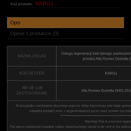
RARG1
Kod produktu:
Opis
Opinie o produkcie (0)
Usługa regeneracji tulei tylnego zawieszeni
NAZWA USŁUGI
przodu) Alfa Romeo Giulietta 
KOD DEUTER
RARG1
NR OE LUB
Alfa Romeo Giulietta (940) 20
ZASTOSOWANIE
W przypadku zamówienia złożonego poprzez sklep internetowy w/w tuleje gumow
zakładka kontakt) wraz z wygenerowanym przez nasz system sprzedaż
************************************************************
Warning! This is a service regen
The above mentioned complete rubber-metal bushings needs to be sent to the address