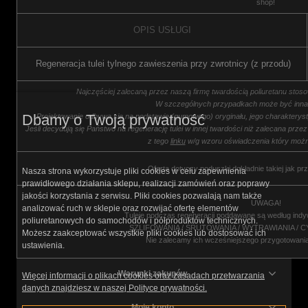
shop!
OPIS USŁUGI
Regeneracja tulei tylnego zawieszenia przy zwrotnicy (z przodu)
Najczęściej zalecaną przez naszą firmę twardością poliuretanu stoso
W szczególnych przypadkach może być inna,
Dbamy o Twoją prywatność
Projektowanie odbywa się na podstawie (gumowego) oryginału, jego charakterys
Jeśli decydują się Państwo na regenerację tulei w innej twardości niż zalecana prz
z tego
linku
w/g wzoru oświadczenia który możn
Oferta dotyczy poduszki dokładnie takiej jak pr
Nasza strona wykorzystuje pliki cookies w celu zapewnienia
prawidłowego działania sklepu, realizacji zamówień oraz poprawy
jakości korzystania z serwisu. Pliki cookies pozwalają nam także
UWAGA!
analizować ruch w sklepie oraz rozwijać ofertę elementów
Tuleje podczas regeneracji poddawane są według indy
poliuretanowych do samochodów i półproduktów technicznych.
SZLIFOWANIA / ŚRUTOWANIA / WYTRAWIANIA / 
Możesz zaakceptować wszystkie pliki cookies lub dostosować ich
Nie zalecamy ich wcześniejszego przygotowani
ustawienia.
Warunki zakupów
Więcej informacji o plikach cookies oraz zasadach przetwarzania
danych znajdziesz w naszej Polityce prywatności.
Moje konto