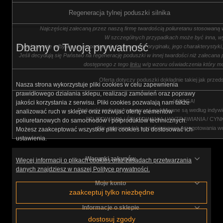
Regeneracja tylnej poduszki silnika
Najczęściej zalecaną przez naszą firmę twardością poliuretanu stosowaną 
W szczególnych przypadkach może być inna, wy
Dbamy o Twoją prywatność
Projektowanie odbywa się na podstawie (gumowego) oryginału, jego charakterystyk
Jeśli decydują się Państwo na regenerację poduszki w innej twardości niż zalecana 
dostępnego z tego
linku
w/g wzoru oświadczenia który m
Oferta dotyczy poduszki dokładnie takiej jak przed
Nasza strona wykorzystuje pliki cookies w celu zapewnienia
prawidłowego działania sklepu, realizacji zamówień oraz poprawy
UWAGA!
jakości korzystania z serwisu. Pliki cookies pozwalają nam także
Poduszki podczas regeneracji poddawane są według indywi
analizować ruch w sklepie oraz rozwijać ofertę elementów
SZLIFOWANIA / ŚRUTOWANIA / WYTRAWIANIA / CY
poliuretanowych do samochodów i półproduktów technicznych.
Nie zalecamy ich wcześniejszego przygotowania w
Możesz zaakceptować wszystkie pliki cookies lub dostosować ich
ustawienia.
Warunki zakupów
Więcej informacji o plikach cookies oraz zasadach przetwarzania
danych znajdziesz w naszej Polityce prywatności.
Moje konto
zaakceptuj tylko niezbędne
Informacje o sklepie
dostosuj zgody