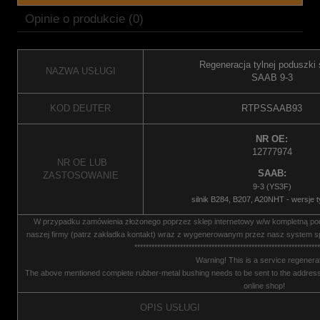
Opinie o produkcie (0)
Regeneracja tylnej poduszki s
NAZWA USŁUGI
SAAB 9-3
KOD DEUTER
RTPSSAAB93
NR OE:
12777974
NR OE LUB
SAAB:
ZASTOSOWANIE
9-3 (YS3F)
silnik B284, B207, A20NHT - wersje 
W przypadku zamówienia złożonego poprzez sklep internetowy w/w kompletną p
naszej firmy (patrz zakładka kontakt) wraz z wygenerowanym przez nasz system s
*****************************************************************
Warning! This is a service regenerat
The above mentioned complete rubber-metal bushing needs to be sent to the address
online shop!
OPIS USŁUGI