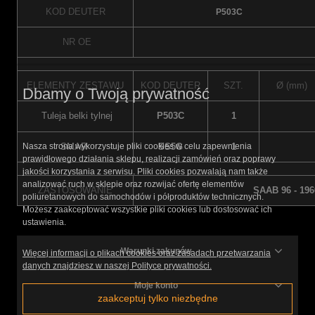
KOD DEUTER
P503C
NR OE
ELEMENTY ZESTAWU
KOD DEUTER
SZT.
Ø (mm)
Dbamy o Twoją prywatność
Tuleja belki tylnej
P503C
1
SMAR
SS5G
1
Nasza strona wykorzystuje pliki cookies w celu zapewnienia
prawidłowego działania sklepu, realizacji zamówień oraz poprawy
jakości korzystania z serwisu. Pliki cookies pozwalają nam także
analizować ruch w sklepie oraz rozwijać ofertę elementów
ZASTOSOWANIE
SAAB 96 - 196
poliuretanowych do samochodów i półproduktów technicznych.
Możesz zaakceptować wszystkie pliki cookies lub dostosować ich
ustawienia.
Warunki zakupów
Więcej informacji o plikach cookies oraz zasadach przetwarzania
danych znajdziesz w naszej Polityce prywatności.
Moje konto
zaakceptuj tylko niezbędne