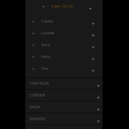
V gen. (10-15)
+
Captiva
+
Corvette
+
Epica
+
Kalos
+
Trax
+
CHRYSLER
+
CITROEN
+
DACIA
+
DAEWOO
+