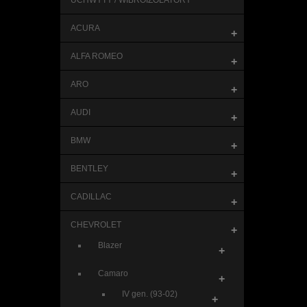
UCHWYTY / WIBROIZOLATORY
ACURA
+
ALFA ROMEO
+
ARO
+
AUDI
+
BMW
+
BENTLEY
+
CADILLAC
+
CHEVROLET
+
Blazer
+
Camaro
+
IV gen. (93-02)
+