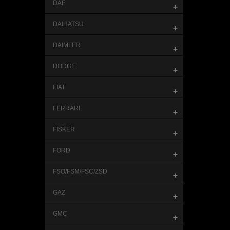
DAF
+
DAIHATSU
+
DAIMLER
+
DODGE
+
FIAT
+
FERRARI
+
FISKER
+
FORD
+
FSO/FSM/FSC/ZSD
+
GAZ
+
GMC
+