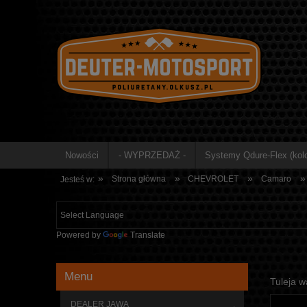
Nowości
- WYPRZEDAŻ -
Systemy Qdure-Flex (kolo
»
»
»
»
Strona główna
CHEVROLET
Camaro
Jesteś w:
Powered by
Translate
Menu
Tuleja 
DEALER JAWA