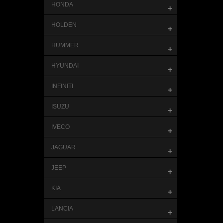
HONDA
+
HOLDEN
+
HUMMER
+
HYUNDAI
+
INFINITI
+
ISUZU
+
IVECO
+
JAGUAR
+
JEEP
+
KIA
+
LANCIA
+