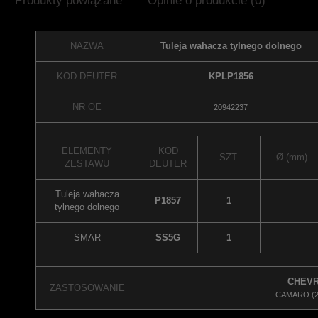
Produkty powiązane
Opinie o produkcie (0)
NAZWA
Tuleja wahacza tylnego dolnego
KOD DEUTER
KPLP1856
NR OE
20942237
ELEMENTY
KOD
SZT.
Ø (mm)
ZESTAWU
DEUTER
Tuleja wahacza
P1857
1
tylnego dolnego
SMAR
SS5G
1
CHEVR
ZASTOSOWANIE
CAMARO (20