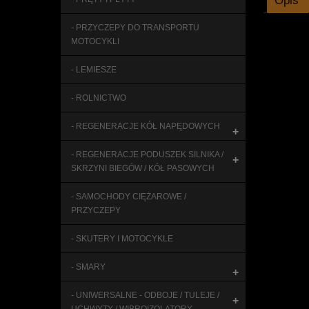
Opis
- PRZYCZEPY DO TRANSPORTU
MOTOCYKLI
- LEMIESZE
- ROLNICTWO
- REGENERACJE KÓŁ NAPĘDOWYCH
+
- REGENERACJE PODUSZEK SILNIKA /
+
SKRZYNI BIEGÓW / KÓŁ PASOWYCH
- SAMOCHODY CIĘŻAROWE /
PRZYCZEPY
- SKUTERY I MOTOCYKLE
- SMARY
+
- UNIWERSALNE - ODBOJE / TULEJE /
+