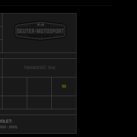
TWARDOŚĆ
ShA
90
OLET:
10 - 2015)