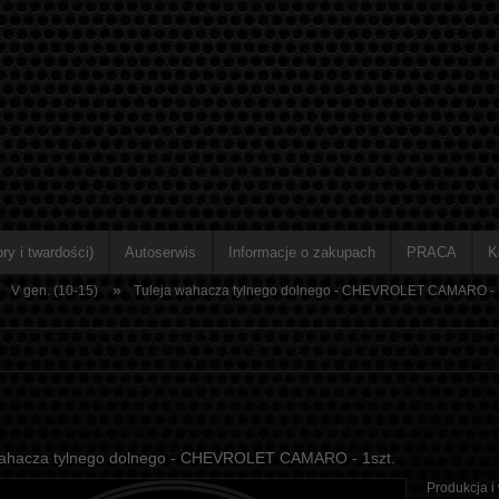
ry i twardości)
Autoserwis
Informacje o zakupach
PRACA
K
»
V gen. (10-15)
Tuleja wahacza tylnego dolnego - CHEVROLET CAMARO - 1
wahacza tylnego dolnego - CHEVROLET CAMARO - 1szt.
Produkcja i