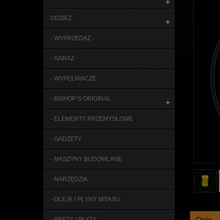
+
ODZIEŻ
+
- WYPRZEDAŻ -
- GARAŻ -
- WYPEŁNIACZE
- BISHOP’S ORIGINAL
+
- ELEMENTY PRZEMYSŁOWE
- GADŻETY
- MASZYNY BUDOWLANE
- NARZĘDZIA
- OLEJE I PŁYNY MITASU
- PRĘTY I PŁYTY