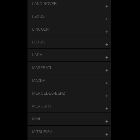
LAND ROVER
+
LEXUS
+
LINCOLN
+
LOTUS
+
ŁADA
+
MASERATI
+
MAZDA
+
MERCEDES-BENZ
+
MERCURY
+
MINI
+
MITSUBISHI
+