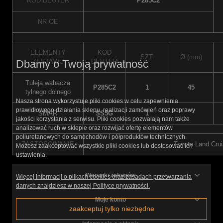
KOD DEUTER
P285C2
NR OE
ELEMENTY
KOD
SZT.
Ø (mm)
ZESTAWU
DEUTER
Dbamy o Twoją prywatność
Tuleja wahacza
P285C2
1
45
tylnego dolnego
Nasza strona wykorzystuje pliki cookies w celu zapewnienia
prawidłowego działania sklepu, realizacji zamówień oraz poprawy
SMAR
SS5G
1
jakości korzystania z serwisu. Pliki cookies pozwalają nam także
analizować ruch w sklepie oraz rozwijać ofertę elementów
poliuretanowych do samochodów i półproduktów technicznych.
ZASTOSOWANIE
Toyota Land Crui
Możesz zaakceptować wszystkie pliki cookies lub dostosować ich
ustawienia.
Warunki zakupów
Więcej informacji o plikach cookies oraz zasadach przetwarzania
danych znajdziesz w naszej Polityce prywatności.
Moje konto
zaakceptuj tylko niezbędne