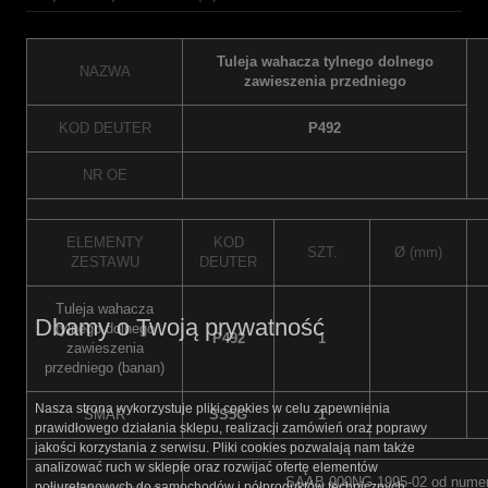
Tuleja wahacza tylnego dolnego
NAZWA
zawieszenia przedniego
KOD DEUTER
P492
NR OE
ELEMENTY
KOD
SZT.
Ø (mm)
ZESTAWU
DEUTER
Tuleja wahacza
Dbamy o Twoją prywatność
tylnego dolnego
P492
1
zawieszenia
przedniego (banan)
Nasza strona wykorzystuje pliki cookies w celu zapewnienia
SMAR
SS5G
1
prawidłowego działania sklepu, realizacji zamówień oraz poprawy
jakości korzystania z serwisu. Pliki cookies pozwalają nam także
analizować ruch w sklepie oraz rozwijać ofertę elementów
SAAB 900NG 1995-02 od numer
poliuretanowych do samochodów i półproduktów technicznych.