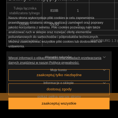
Tuleja łącznika
810B
1
stabilizatora tylnego
Nasza strona wykorzystuje pliki cookies w celu zapewnienia
prawidłowego działania sklepu, realizacji zamówień oraz poprawy
SMAR
SS5G
1
jakości korzystania z serwisu. Pliki cookies pozwalają nam także
analizować ruch w sklepie oraz rozwijać ofertę elementów
poliuretanowych do samochodów i półproduktów technicznych.
ZASTOSOWANIE
WARTBURG 1.3 (8
Możesz zaakceptować wszystkie pliki cookies lub dostosować ich
ustawienia.
Warunki zakupów
Więcej informacji o plikach cookies oraz zasadach przetwarzania
danych znajdziesz w naszej Polityce prywatności.
Moje konto
zaakceptuj tylko niezbędne
Informacje o sklepie
dostosuj zgody
pokaż pełną wersję strony
zaakceptuj wszystkie
Sklep internetowy Shoper.pl