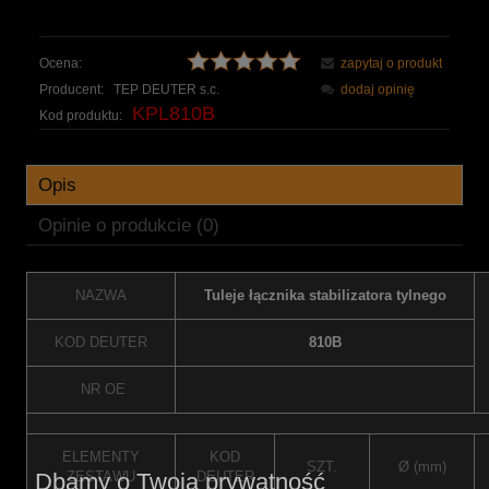
Ocena:
zapytaj o produkt
Producent:
TEP DEUTER s.c.
dodaj opinię
KPL810B
Kod produktu:
Opis
Opinie o produkcie (0)
NAZWA
Tuleje łącznika stabilizatora tylnego
KOD DEUTER
810B
NR OE
ELEMENTY
KOD
SZT.
Ø (mm)
ZESTAWU
DEUTER
Dbamy o Twoją prywatność