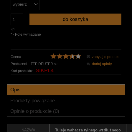
do koszyka
kpl.
*
- Pole wymagane
Ocena:
zapytaj o produkt
Producent:
TEP DEUTER s.c.
dodaj opinię
SIKPL4
Kod produktu:
Opis
Produkty powiązane
Opinie o produkcie (0)
NAZWA
Tuleje wahacza tylnego wzdłużnego