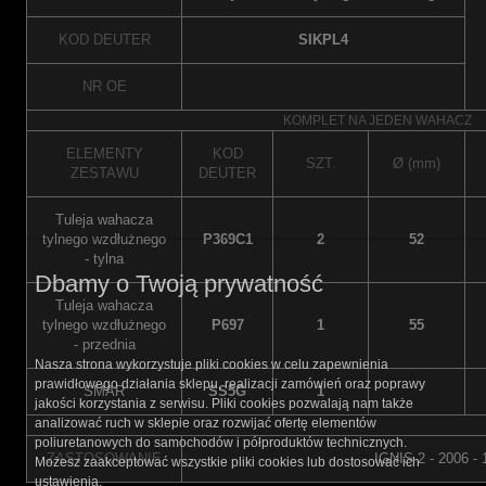
KOD DEUTER
SIKPL4
NR OE
KOMPLET NA JEDEN WAHACZ
ELEMENTY
KOD
SZT.
Ø (mm)
ZESTAWU
DEUTER
Tuleja wahacza
tylnego wzdłużnego
P369C1
2
52
- tylna
Dbamy o Twoją prywatność
Tuleja wahacza
tylnego wzdłużnego
P697
1
55
- przednia
Nasza strona wykorzystuje pliki cookies w celu zapewnienia
prawidłowego działania sklepu, realizacji zamówień oraz poprawy
SMAR
SS5G
1
jakości korzystania z serwisu. Pliki cookies pozwalają nam także
analizować ruch w sklepie oraz rozwijać ofertę elementów
poliuretanowych do samochodów i półproduktów technicznych.
ZASTOSOWANIE
IGNIS 2 - 2006 - 
Możesz zaakceptować wszystkie pliki cookies lub dostosować ich
ustawienia.