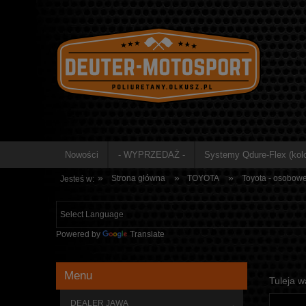
Nowości
- WYPRZEDAŻ -
Systemy Qdure-Flex (kolo
»
»
»
Strona główna
TOYOTA
Toyota - osobow
Jesteś w:
Powered by
Translate
Menu
Tuleja w
DEALER JAWA