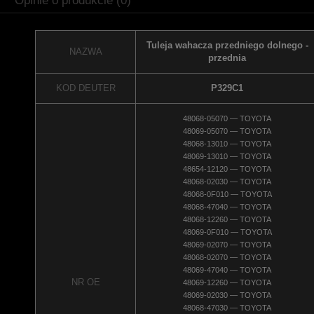
Opinie o produkcie (0)
Tuleja wahacza przedniego dolnego -
NAZWA
przednia
KOD DEUTER
P329C1
48068-05070 — TOYOTA
48069-05070 — TOYOTA
48068-13010 — TOYOTA
48069-13010 — TOYOTA
48654-12120 — TOYOTA
48068-02030 — TOYOTA
48068-0F010 — TOYOTA
48068-47040 — TOYOTA
48068-12260 — TOYOTA
48069-0F010 — TOYOTA
48069-02070 — TOYOTA
48068-02070 — TOYOTA
48069-47040 — TOYOTA
NR OE
48069-12260 — TOYOTA
48069-02030 — TOYOTA
48068-47030 — TOYOTA