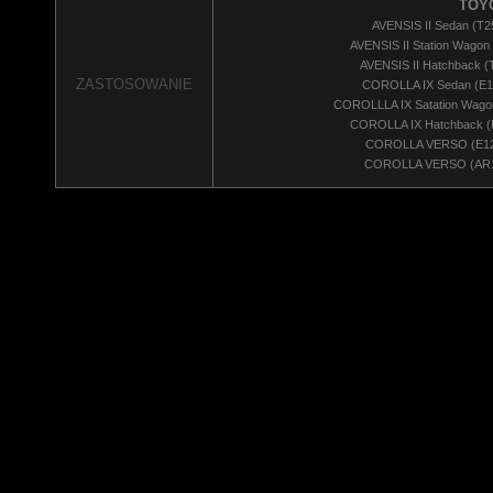
TOY
AVENSIS II Sedan (T25
AVENSIS II Station Wagon 
AVENSIS II Hatchback (T
ZASTOSOWANIE
COROLLA IX Sedan (E12
COROLLLA IX Satation Wagon
COROLLA IX Hatchback (E
COROLLA VERSO (E121)
COROLLA VERSO (AR10)