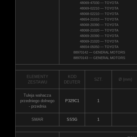
48069-47030 — TOYOTA
48069-02210 — TOYOTA
48068-02210 — TOYOTA
48654-21010 — TOYOTA
48068-20390 — TOYOTA
48068-21020 — TOYOTA
48069-20390 — TOYOTA
48069-21020 — TOYOTA
48654-05050 — TOYOTA
88970142 — GENERAL MOTORS
88970143 — GENERAL MOTORS
ELEMENTY
KOD
SZT.
Ø (mm)
ZESTAWU
DEUTER
Tuleja wahacza
przedniego dolnego
P329C1
1
- przednia
SMAR
SS5G
1