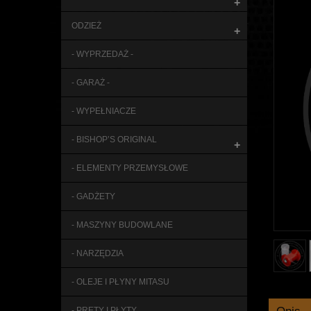
+
ODZIEŻ
+
- WYPRZEDAŻ -
- GARAŻ -
- WYPEŁNIACZE
- BISHOP’S ORIGINAL
+
- ELEMENTY PRZEMYSŁOWE
- GADŻETY
- MASZYNY BUDOWLANE
- NARZĘDZIA
- OLEJE I PŁYNY MITASU
- PRĘTY I PŁYTY