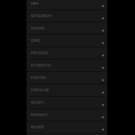
MINI
+
MITSUBISHI
+
NISSAN
+
OPEL
+
PEUGEOT
+
PLYMOUTH
+
PONTIAC
+
PORSCHE
+
QUADY
+
RENAULT
+
ROVER
+