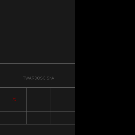
TWARDOŚĆ
ShA
75