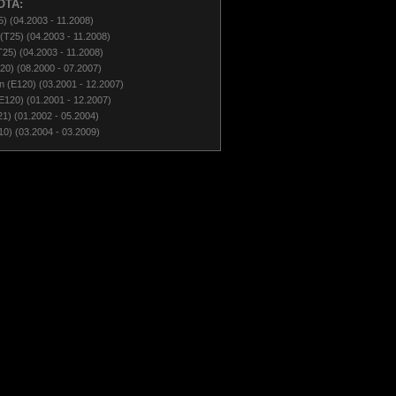
OTA:
) (04.2003 - 11.2008)
(T25) (04.2003 - 11.2008)
25) (04.2003 - 11.2008)
0) (08.2000 - 07.2007)
 (E120) (03.2001 - 12.2007)
120) (01.2001 - 12.2007)
 (01.2002 - 05.2004)
 (03.2004 - 03.2009)