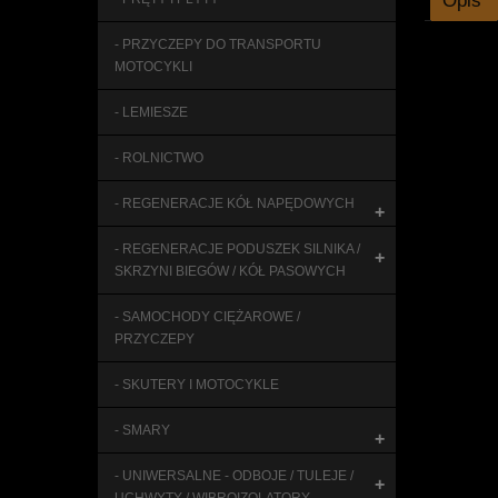
Opis
- PRZYCZEPY DO TRANSPORTU
MOTOCYKLI
- LEMIESZE
- ROLNICTWO
- REGENERACJE KÓŁ NAPĘDOWYCH
+
- REGENERACJE PODUSZEK SILNIKA /
+
SKRZYNI BIEGÓW / KÓŁ PASOWYCH
- SAMOCHODY CIĘŻAROWE /
PRZYCZEPY
- SKUTERY I MOTOCYKLE
- SMARY
+
- UNIWERSALNE - ODBOJE / TULEJE /
+