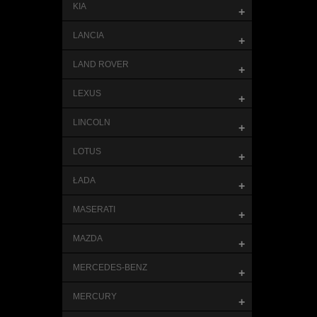
KIA
+
LANCIA
+
LAND ROVER
+
LEXUS
+
LINCOLN
+
LOTUS
+
ŁADA
+
MASERATI
+
MAZDA
+
MERCEDES-BENZ
+
MERCURY
+