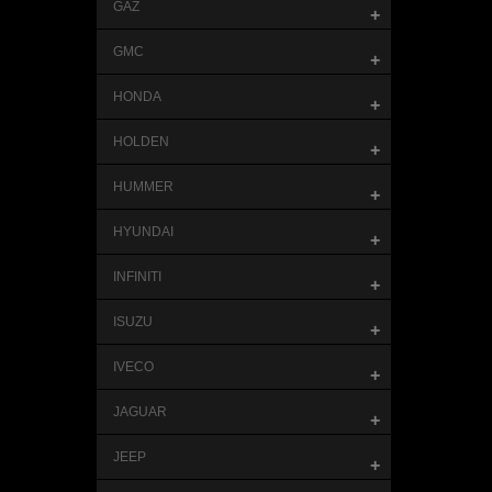
GAZ
+
GMC
+
HONDA
+
HOLDEN
+
HUMMER
+
HYUNDAI
+
INFINITI
+
ISUZU
+
IVECO
+
JAGUAR
+
JEEP
+