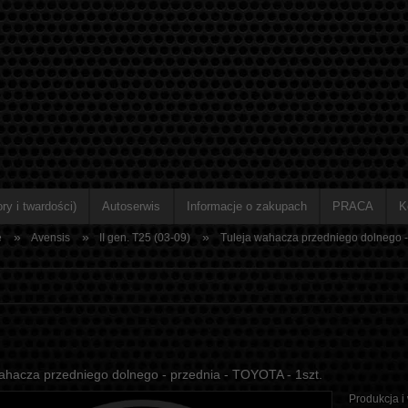
ry i twardości)
Autoserwis
Informacje o zakupach
PRACA
K
»
»
»
e
Avensis
II gen. T25 (03-09)
Tuleja wahacza przedniego dolnego - 
ahacza przedniego dolnego - przednia - TOYOTA - 1szt.
Produkcja i