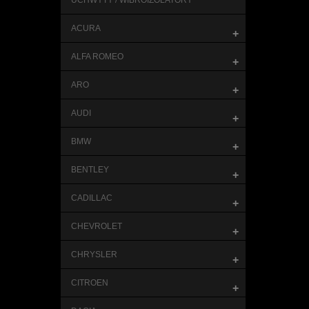
UCHWYTY / WIBROIZOLATORY
ACURA
+
ALFA ROMEO
+
ARO
+
AUDI
+
BMW
+
BENTLEY
+
CADILLAC
+
CHEVROLET
+
CHRYSLER
+
CITROEN
+