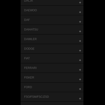
DACIA
+
DAEWOO
+
DAF
+
DAIHATSU
+
DAIMLER
+
DODGE
+
FIAT
+
FERRARI
+
FISKER
+
FORD
+
FSO/FSM/FSC/ZSD
+