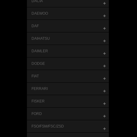
DACIA
+
DAEWOO
+
DAF
+
DAIHATSU
+
DAIMLER
+
DODGE
+
FIAT
+
FERRARI
+
FISKER
+
FORD
+
FSO/FSM/FSC/ZSD
+