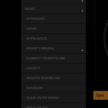
+
ODZIEŻ
+
- WYPRZEDAŻ -
- GARAŻ -
- WYPEŁNIACZE
- BISHOP’S ORIGINAL
+
- ELEMENTY PRZEMYSŁOWE
- GADŻETY
- MASZYNY BUDOWLANE
- NARZĘDZIA
Opis
- OLEJE I PŁYNY MITASU
- PRĘTY I PŁYTY