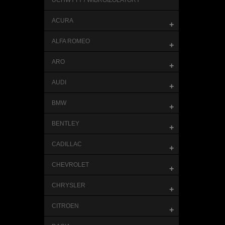
UCHWYTY / WIBROIZOLATORY
ACURA
+
ALFA ROMEO
+
ARO
+
AUDI
+
BMW
+
BENTLEY
+
CADILLAC
+
CHEVROLET
+
CHRYSLER
+
CITROEN
+