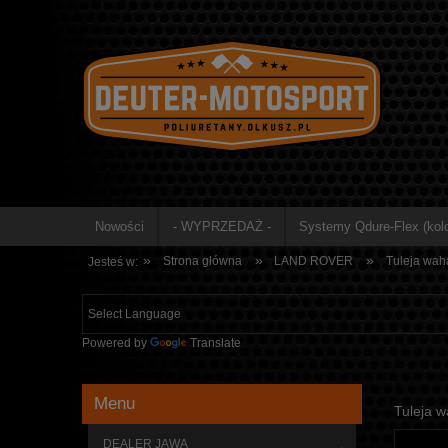
Nowości
- WYPRZEDAŻ -
Systemy Qdure-Flex (kolo
»
»
»
Strona główna
LAND ROVER
Tuleja wah
Jesteś w:
Powered by
Translate
Menu
Tuleja 
DEALER JAWA