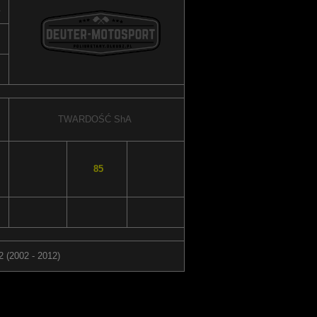
TWARDOŚĆ
ShA
85
 (2002 - 2012)