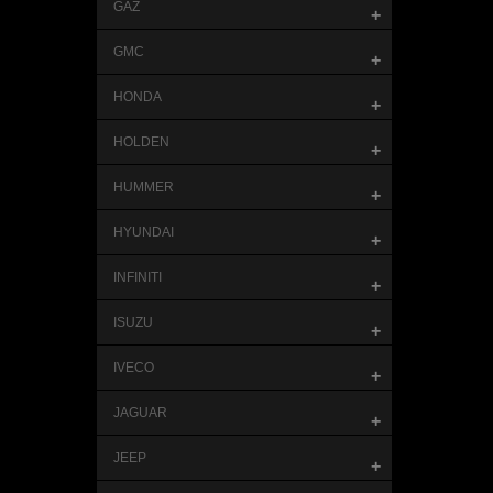
GAZ
+
GMC
+
HONDA
+
HOLDEN
+
HUMMER
+
HYUNDAI
+
INFINITI
+
ISUZU
+
IVECO
+
JAGUAR
+
JEEP
+