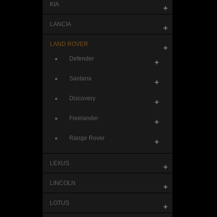
KIA
+
LANCIA
+
LAND ROVER
+
Defender
+
Santana
+
Discovery
+
Freelander
+
Range Rover
+
LEXUS
+
LINCOLN
+
LOTUS
+