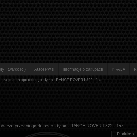
ry i twardości)
Autoserwis
Informacje o zakupach
PRACA
K
acza przedniego dolnego - tylna - RANGE ROVER L322 - 1szt.
wahacza przedniego dolnego - tylna - RANGE ROVER L322 - 1szt.
Produkcja i