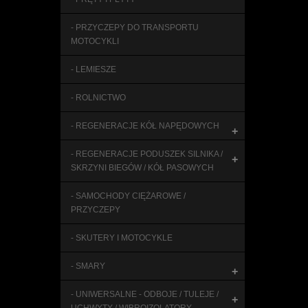
- PRZYCZEPY DO TRANSPORTU
MOTOCYKLI
- LEMIESZE
- ROLNICTWO
- REGENERACJE KÓŁ NAPĘDOWYCH
+
- REGENERACJE PODUSZEK SILNIKA /
+
SKRZYNI BIEGÓW / KÓŁ PASOWYCH
- SAMOCHODY CIĘŻAROWE /
PRZYCZEPY
- SKUTERY I MOTOCYKLE
- SMARY
+
- UNIWERSALNE - ODBOJE / TULEJE /
+