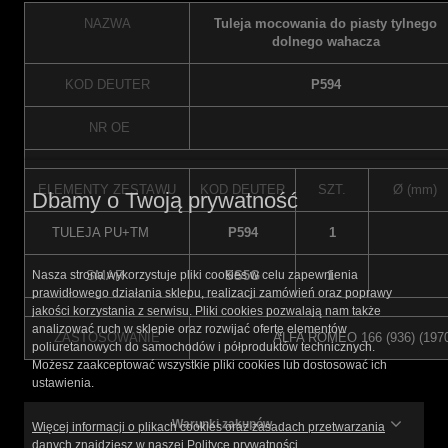
NAZWA
Tuleja mocowania do piasty tylnego
dolnego wahacza
KOD DEUTER
P594
NR OE
ELEMENTY ZESTAWU
KOD DEUTER
SZT.
Ø (mm)
Dbamy o Twoją prywatność
TULEJA PU+TM
P594
1
SMAR
SS5G
1
Nasza strona wykorzystuje pliki cookies w celu zapewnienia
prawidłowego działania sklepu, realizacji zamówień oraz poprawy
jakości korzystania z serwisu. Pliki cookies pozwalają nam także
analizować ruch w sklepie oraz rozwijać ofertę elementów
ZASTOSOWANIE
ALFA ROMEO 166 (936) (1970 
poliuretanowych do samochodów i półproduktów technicznych.
Możesz zaakceptować wszystkie pliki cookies lub dostosować ich
ustawienia.
Warunki zakupów
Więcej informacji o plikach cookies oraz zasadach przetwarzania
danych znajdziesz w naszej Polityce prywatności.