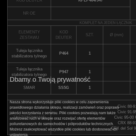
KOD DEUTER
KPLP464/947
NR OE
KOMPLET NA JEDEN ŁĄCZNIK
ELEMENTY
KOD
SZT.
Ø (mm)
ZESTAWU
DEUTER
Tuleja łącznika
P464
1
stabilizatora tylnego
Tuleja łącznika
P947
1
stabilizatora tylnego
Dbamy o Twoją prywatność
SMAR
SS5G
1
Nasza strona wykorzystuje pliki cookies w celu zapewnienia
Civic 88-9
prawidłowego działania sklepu, realizacji zamówień oraz poprawy
Civic 91-9
jakości korzystania z serwisu. Pliki cookies pozwalają nam także
ZASTOSOWANIE
Civic 95-00
analizować ruch w sklepie oraz rozwijać ofertę elementów
CRX 88-9
poliuretanowych do samochodów i półproduktów technicznych.
CRX del Sol 9
Możesz zaakceptować wszystkie pliki cookies lub dostosować ich
ustawienia.