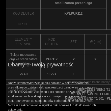
stabilizatora przedniego
KOD DEUTER
KPLPUR112
NR OE
ELEMENTY
KOD
SZT.
Ø (mm)
ZESTAWU
DEUTER
Tuleja mocowania
drążka stabilizatora
PUR112
2
30
Dbamy o Twoją prywatność
przedniego
SMAR
SS5G
1
Do montażu tuleje trzeba naciąć.
Nasza strona wykorzystuje pliki cookies w celu zapewnienia
prawidłowego działania sklepu, realizacji zamówień oraz poprawy
ZASTOSOWANIE
MERCEDES-BENZ T1 
jakości korzystania z serwisu. Pliki cookies pozwalają nam także
MERCEDES-BENZ T1 601 
analizować ruch w sklepie oraz rozwijać ofertę elementów
MERCEDES-BENZ T1 601 - P
poliuretanowych do samochodów i półproduktów technicznych.
Możesz zaakceptować wszystkie pliki cookies lub dostosować ich
ustawienia.