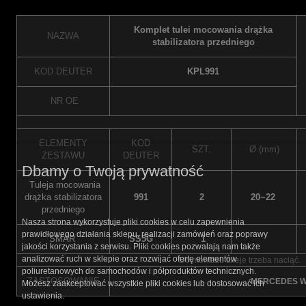
Komplet tulei mocowania drążka
NAZWA
stabilizatora przedniego
KOD DEUTER
KPL991
NR OE
ELEMENTY
KOD
SZT.
Ø (mm)
ZESTAWU
DEUTER
Dbamy o Twoją prywatność
Tuleja mocowania
drążka stabilizatora
991
2
20~22
przedniego
Nasza strona wykorzystuje pliki cookies w celu zapewnienia
prawidłowego działania sklepu, realizacji zamówień oraz poprawy
SMAR
SS5G
1
jakości korzystania z serwisu. Pliki cookies pozwalają nam także
analizować ruch w sklepie oraz rozwijać ofertę elementów
Do montażu tuleje trzeba naciąć.
poliuretanowych do samochodów i półproduktów technicznych.
ZASTOSOWANIE
MERCEDES W
Możesz zaakceptować wszystkie pliki cookies lub dostosować ich
ustawienia.