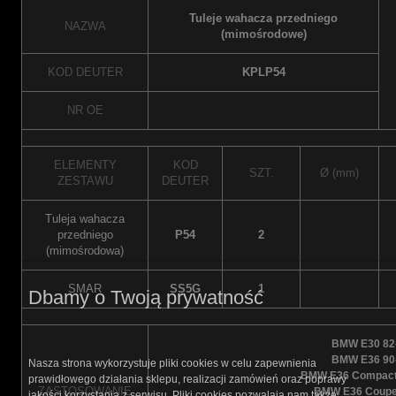
Tuleje wahacza przedniego
NAZWA
(mimośrodowe)
KOD DEUTER
KPLP54
NR OE
ELEMENTY
KOD
SZT.
Ø (mm)
ZESTAWU
DEUTER
Tuleja wahacza
przedniego
P54
2
(mimośrodowa)
SMAR
SS5G
1
Dbamy o Twoją prywatność
BMW E30 82
BMW E36 90
Nasza strona wykorzystuje pliki cookies w celu zapewnienia
BMW E36 Compact
prawidłowego działania sklepu, realizacji zamówień oraz poprawy
ZASTOSOWANIE
BMW E36 Coupe
jakości korzystania z serwisu. Pliki cookies pozwalają nam także