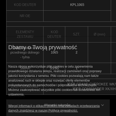
KOD DEUTER
KPL1065
NR OE
ELEMENTY
KOD
SZT.
Ø (mm)
ZESTAWU
DEUTER
Dbamy o Twoją prywatność
Tuleja wahacza
przedniego dolnego
1065
2
- tylna
Nasza strona wykorzystuje pliki cookies w celu zapewnienia
SMAR
SS5G
1
prawidłowego działania sklepu, realizacji zamówień oraz poprawy
jakości korzystania z serwisu. Pliki cookies pozwalają nam także
analizować ruch w sklepie oraz rozwijać ofertę elementów
JEEP GRAND CHEROKEE WK/WH 
poliuretanowych do samochodów i półproduktów technicznych.
ZASTOSOWANIE
JEEP COMMANDER XK/XH - 2
Możesz zaakceptować wszystkie pliki cookies lub dostosować ich
ustawienia.
Warunki zakupów
Więcej informacji o plikach cookies oraz zasadach przetwarzania
danych znajdziesz w naszej Polityce prywatności.