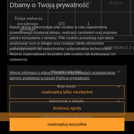
ELEMENTY
KOD
SZT.
Ø (mm)
Dbamy o Twoją prywatność
ZESTAWU
DEUTER
Tuleja wahacza
przedniego
671
1
Nasza strona wykorzystuje pliki cookies w celu zapewnienia
górnego
prawidłowego działania sklepu, realizacji zamówień oraz poprawy
jakości korzystania z serwisu. Pliki cookies pozwalają nam także
analizować ruch w sklepie oraz rozwijać ofertę elementów
ZASTOSOWANIE
WARTBURG 1.3 (
poliuretanowych do samochodów i półproduktów technicznych.
Możesz zaakceptować wszystkie pliki cookies lub dostosować ich
ustawienia.
Warunki zakupów
Więcej informacji o plikach cookies oraz zasadach przetwarzania
danych znajdziesz w naszej Polityce prywatności.
Moje konto
zaakceptuj tylko niezbędne
Informacje o sklepie
dostosuj zgody
pokaż pełną wersję strony
zaakceptuj wszystkie
Sklep internetowy Shoper.pl