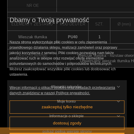
NR OE
Dbamy o Twoją prywatność
ELEMENTY ZESTAWU
KOD DEUTER
SZT.
Ø (mm)
Wieszak tłumika
PU40
1
Nasza strona wykorzystuje pliki cookies w celu zapewnienia
prawidłowego działania sklepu, realizacji zamówień oraz poprawy
jakości korzystania z serwisu. Pliki cookies pozwalają nam także
ZASTOSOWANIE
Wieszak tłumika - rozstaw otwo
analizować ruch w sklepie oraz rozwijać ofertę elementów
Uniwersalny wieszak tłumika H
poliuretanowych do samochodów i półproduktów technicznych.
Możesz zaakceptować wszystkie pliki cookies lub dostosować ich
ustawienia.
Warunki zakupów
Więcej informacji o plikach cookies oraz zasadach przetwarzania
danych znajdziesz w naszej Polityce prywatności.
Moje konto
zaakceptuj tylko niezbędne
Informacje o sklepie
dostosuj zgody
pokaż pełną wersję strony