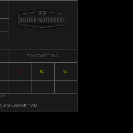
)
TWARDOŚĆ
ShA
75
85
90
iąć.
 Sierra Cosworth 4WD