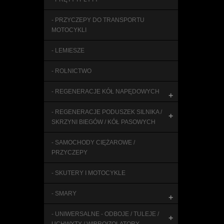
- PRZYCZEPY DO TRANSPORTU
MOTOCYKLI
- LEMIESZE
- ROLNICTWO
- REGENERACJE KÓŁ NAPĘDOWYCH
+
- REGENERACJE PODUSZEK SILNIKA /
+
SKRZYNI BIEGÓW / KÓŁ PASOWYCH
- SAMOCHODY CIĘŻAROWE /
PRZYCZEPY
- SKUTERY I MOTOCYKLE
- SMARY
+
- UNIWERSALNE - ODBOJE / TULEJE /
+