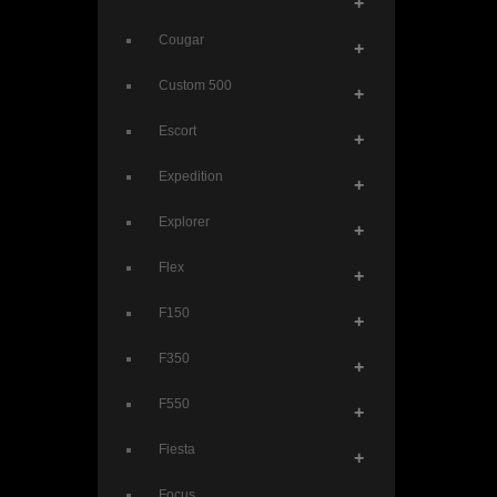
+
Cougar
+
Custom 500
+
Escort
+
Expedition
+
Explorer
+
Flex
+
F150
+
F350
+
F550
+
Fiesta
+
Focus