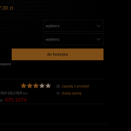
,00 zł
do koszyka
magane
zapytaj o produkt
TEP DEUTER s.c.
dodaj opinię
KPL1074
u: