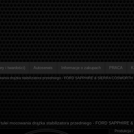
ry i twardości)
Autoserwis
Informacje o zakupach
PRACA
K
owania drążka stabilizatora przedniego - FORD SAPPHIRE & SIERRA COSWORTH 4
 tulei mocowania drążka stabilizatora przedniego - FORD SAPPHIR
Produkcja i