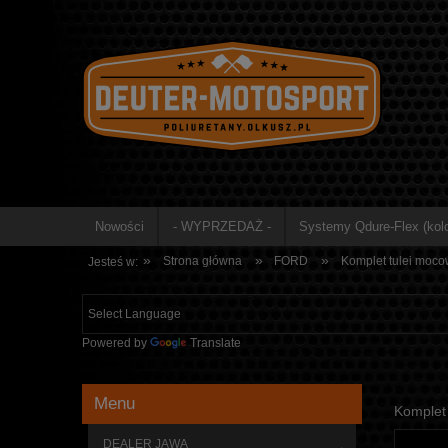
Nowości
- WYPRZEDAŻ -
Systemy Qdure-Flex (kolo
»
»
»
Strona główna
FORD
Komplet tulei moc
Jesteś w:
Powered by
Translate
Menu
Komplet
DEALER JAWA