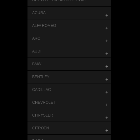
UCHWYTY / WIBROIZOLATORY
ACURA
+
ALFA ROMEO
+
ARO
+
AUDI
+
BMW
+
BENTLEY
+
CADILLAC
+
CHEVROLET
+
CHRYSLER
+
CITROEN
+