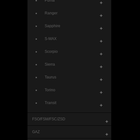
Puma
+
Ranger
+
Sapphire
+
S-MAX
+
Scorpio
+
Sierra
+
Taurus
+
Torino
+
Transit
+
FSO/FSM/FSC/ZSD
+
GAZ
+