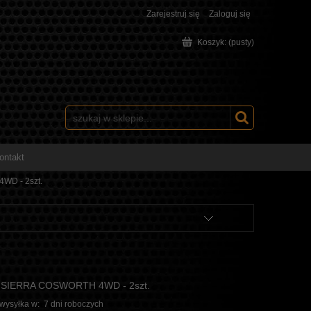
Zarejestruj się
Zaloguj się
Koszyk:
(pusty)
ontakt
WD - 2szt.
E & SIERRA COSWORTH 4WD - 2szt.
 wysyłka w:
7 dni roboczych