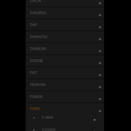
DACIA
+
DAEWOO
+
DAF
+
DAIHATSU
+
DAIMLER
+
DODGE
+
FIAT
+
FERRARI
+
FISKER
+
FORD
+
C-MAX
+
Connect