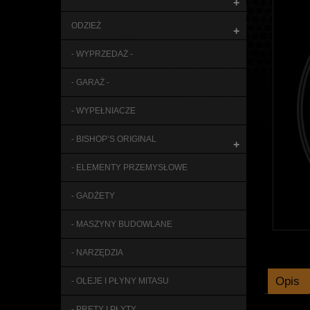
+
ODZIEŻ
+
- WYPRZEDAŻ -
- GARAŻ -
- WYPEŁNIACZE
- BISHOP’S ORIGINAL
+
- ELEMENTY PRZEMYSŁOWE
- GADŻETY
- MASZYNY BUDOWLANE
- NARZĘDZIA
Opis
- OLEJE I PŁYNY MITASU
- PRĘTY I PŁYTY