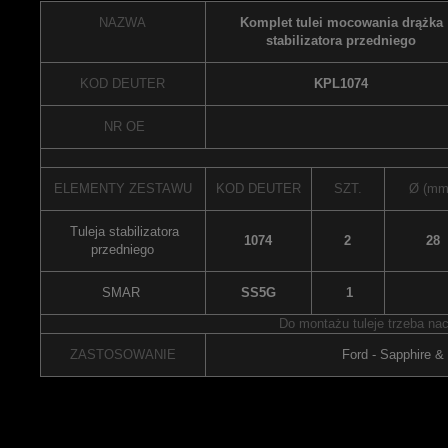
NAZWA
Komplet tulei mocowania drążka
stabilizatora przedniego
KOD DEUTER
KPL1074
NR OE
ELEMENTY ZESTAWU
KOD DEUTER
SZT.
Ø (mm
Tuleja stabilizatora
1074
2
28
przedniego
SMAR
SS5G
1
Do montażu tuleje trzeba nac
ZASTOSOWANIE
Ford - Sapphire &