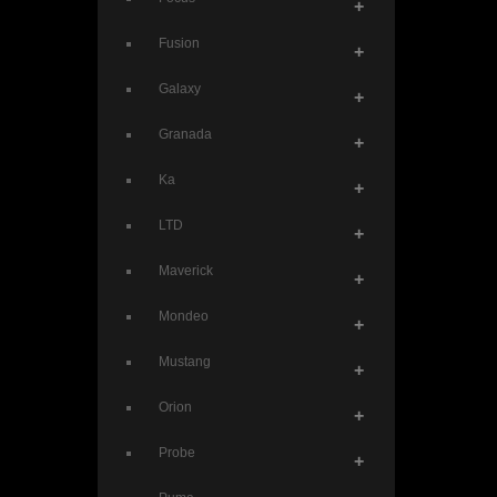
+
Fusion
+
Galaxy
+
Granada
+
Ka
+
LTD
+
Maverick
+
Mondeo
+
Mustang
+
Orion
+
Probe
+