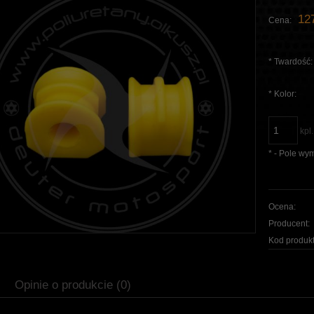
127
Cena:
*
Twardość:
*
Kolor:
kpl.
*
- Pole wy
Ocena:
Producent:
Kod produkt
Opinie o produkcie (0)