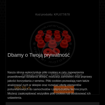
Kod produktu:
KPL677/678
Dbamy o Twoją prywatność
Nasza strona wykorzystuje pliki cookies w celu zapewnienia
Poduszki nadwozia - FORD TORINO - 24szt.
prawidłowego działania sklepu, realizacji zamówień oraz poprawy
jakości korzystania z serwisu. Pliki cookies pozwalają nam także
analizować ruch w sklepie oraz rozwijać ofertę elementów
580,50 zł
do koszyka
poliuretanowych do samochodów i półproduktów technicznych.
Możesz zaakceptować wszystkie pliki cookies lub dostosować ich
ustawienia.