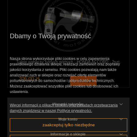
Dbamy o Twoją prywatność
Nasza strona wykorzystuje pliki cookies w celu zapewnienia
Tuleje wahaczy tylnych górnych - HONDA ACCORD - 2szt.
prawidłowego działania sklepu, realizacji zamówień oraz poprawy
jakości korzystania z serwisu. Pliki cookies pozwalają nam także
analizować ruch w sklepie oraz rozwijać ofertę elementów
206,00 zł
do koszyka
poliuretanowych do samochodów i półproduktów technicznych.
Możesz zaakceptować wszystkie pliki cookies lub dostosować ich
ustawienia.
Warunki zakupów
Więcej informacji o plikach cookies oraz zasadach przetwarzania
danych znajdziesz w naszej Polityce prywatności.
Moje konto
zaakceptuj tylko niezbędne
Informacje o sklepie