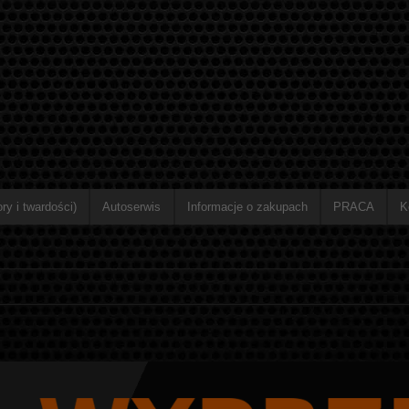
ry i twardości)
Autoserwis
Informacje o zakupach
PRACA
K