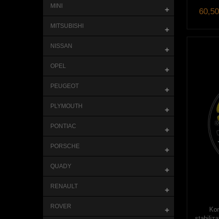
MINI
+
60,50
MITSUBISHI
+
NISSAN
+
OPEL
+
PEUGEOT
+
PLYMOUTH
+
PONTIAC
+
PORSCHE
+
QUADY
+
RENAULT
+
ROVER
Kom
+
stabiliz