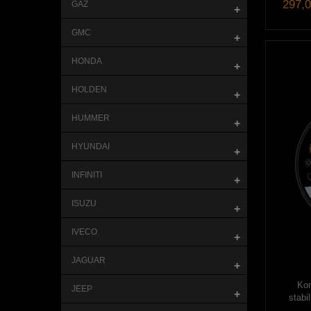
297,0
GAZ
+
GMC
+
HONDA
+
HOLDEN
+
HUMMER
+
HYUNDAI
+
INFINITI
+
ISUZU
+
IVECO
+
JAGUAR
+
Kom
JEEP
+
stabi