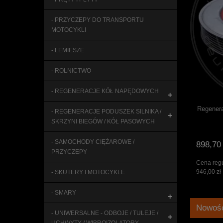
- PRZYCZEPY DO TRANSPORTU
MOTOCYKLI
- LEMIESZE
- ROLNICTWO
- REGENERACJE KÓŁ NAPĘDOWYCH
+
Regenera
- REGENERACJE PODUSZEK SILNIKA /
+
SKRZYNI BIEGÓW / KÓŁ PASOWYCH
- SAMOCHODY CIĘŻAROWE /
898,70 
PRZYCZEPY
Cena regu
946,00 zł
- SKUTERY I MOTOCYKLE
- SMARY
+
Nowoś
- UNIWERSALNE - ODBOJE / TULEJE /
+