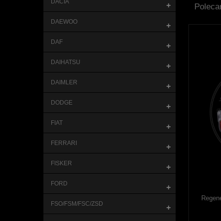
DACIA
+
Poleca
DAEWOO
+
DAF
+
DAIHATSU
+
DAIMLER
+
DODGE
+
FIAT
+
FERRARI
+
FISKER
+
FORD
+
Regene
FSO/FSM/FSC/ZSD
+