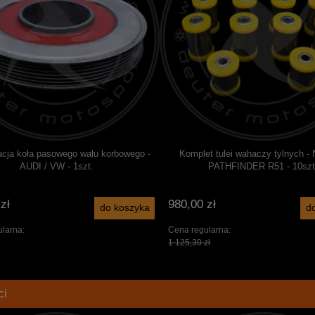
cja koła pasowego wału korbowego -
Komplet tulei wahaczy tylnych 
AUDI / VW - 1szt.
PATHFINDER R51 - 10szt
zł
980,00 zł
do koszyka
d
larna:
Cena regularna:
1 125,30 zł
ci