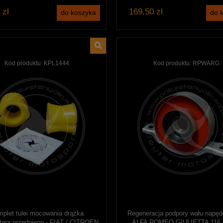
 zł
169,50 zł
do koszyka
do 
Kod produktu:
KPL1444
Kod produktu:
RPWARG
plet tulei mocowania drążka
Regeneracja podpory wału napęd
atora przedniego - FIAT / CITROEN
ALFA ROMEO GIULIETTA 116 -