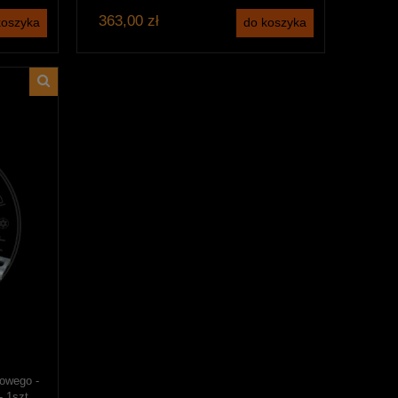
363,00 zł
koszyka
do koszyka
owego -
 1szt.