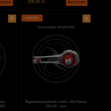
206,00 zł
koszyka
do koszyka
NOWOŚĆ
Kod produktu:
RPSAR159G
ążka
Regeneracja poduszki silnika - Alfa Romeo
FORD
159 939 - 1szt.