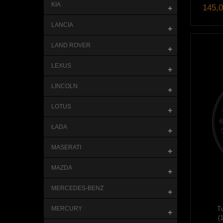
KIA
145,0
+
LANCIA
+
LAND ROVER
+
LEXUS
+
LINCOLN
+
LOTUS
+
ŁADA
+
MASERATI
+
MAZDA
+
MERCEDES-BENZ
+
T
MERCURY
+
(