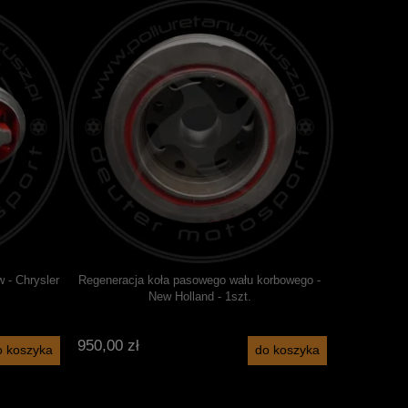
Abarth 595
 - Chrysler
Regeneracja koła pasowego wału korbowego -
New Holland - 1szt.
75 000,00
950,00 zł
o koszyka
do koszyka