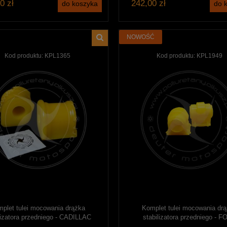
0 zł
242,00 zł
do koszyka
do 
NOWOŚĆ
Kod produktu:
KPL1365
Kod produktu:
KPL1949
plet tulei mocowania drążka
Komplet tulei mocowania dr
lizatora przedniego - CADILLAC
stabilizatora przedniego - 
SEVILLE - 2szt.
EXPLORER - 2szt.