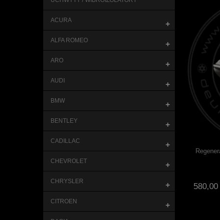
UCHWYTY / WIBROIZOLATORY
ACURA
+
ALFA ROMEO
+
ARO
+
AUDI
+
BMW
+
BENTLEY
+
CADILLAC
+
Regeneracja tulei przedniego wahacza - FERRARI
Regenera
- 2szt.
CHEVROLET
+
CHRYSLER
+
888,00 zł
580,00 
do koszyka
CITROEN
+