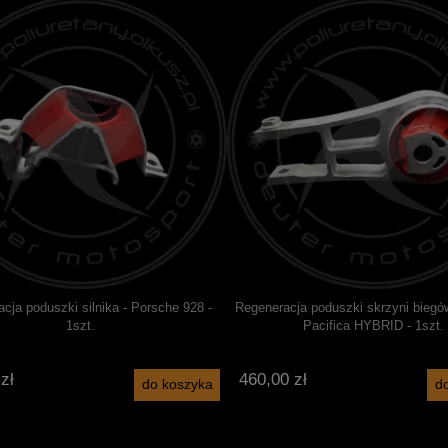
cja poduszki silnika - Porsche 928 -
Regeneracja poduszki skrzyni biegów
1szt.
Pacifica HYBRID - 1szt.
zł
460,00 zł
do koszyka
d