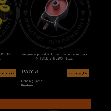
- NISSAN
Regeneracja poduszki mocowania reduktora -
.
MITSUBISHI L200 - 1szt.
160,00 zł
o koszyka
do koszyka
Cena regularna:
230,00 zł