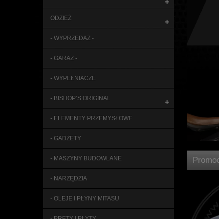
+
ODZIEŻ
+
- WYPRZEDAŻ -
- GARAŻ -
- WYPEŁNIACZE
- BISHOP’S ORIGINAL
+
- ELEMENTY PRZEMYSŁOWE
- GADŻETY
- MASZYNY BUDOWLANE
Promoc
- NARZĘDZIA
- OLEJE I PŁYNY MITASU
- PRĘTY I PŁYTY