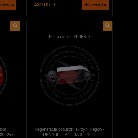
480,00 zł
koszyka
do koszyka
8
Kod produktu:
RPSBRL3
ążka
Regeneracja poduszki skrzyni biegów -
8 - 2szt.
RENAULT LAGUNA III - 1szt.