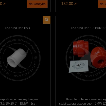
0 zł
132,00 zł
do koszyka
do 
Kod produktu:
1224
Kod produktu:
KPLPUR16
uleja dźwigni zmiany biegów
Komplet tulei mocowania dr
13,5/10x20.5) - BMW - 1szt.
stabilizatora przedniego - BMW E3