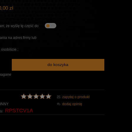
,00 zł
m, że wyślę tę część do
nia na adres firmy lub
 osobiście.:
do koszyka
magane
zapytaj o produkt
INNY
dodaj opinię
RPSTCV1A
u: