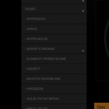
+
ODZIEŻ
+
- WYPRZEDAŻ -
- GARAŻ -
- WYPEŁNIACZE
- BISHOP’S ORIGINAL
+
- ELEMENTY PRZEMYSŁOWE
- GADŻETY
- MASZYNY BUDOWLANE
- NARZĘDZIA
- OLEJE I PŁYNY MITASU
Opis
- PRĘTY I PŁYTY