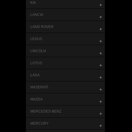
KIA
+
LANCIA
+
LAND ROVER
+
LEXUS
+
LINCOLN
+
LOTUS
+
ŁADA
+
MASERATI
+
MAZDA
+
MERCEDES-BENZ
+
MERCURY
+