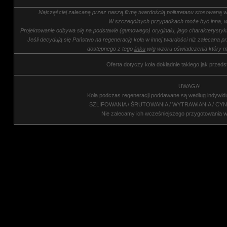
Najczęściej zalecaną przez naszą firmę twardością poliuretanu stosowaną w
W szczególnych przypadkach może być inna, w
Projektowanie odbywa się na podstawie (gumowego) oryginału, jego charakterysty
Jeśli decydują się Państwo na regenerację koła w innej twardości niż zalecana p
dostępnego z tego
linku
w/g wzoru oświadczenia który m
Oferta dotyczy koła dokładnie takiego jak przeds
UWAGA!
Koła podczas regeneracji poddawane są według indywid
SZLIFOWANIA / ŚRUTOWANIA / WYTRAWIANIA / CY
Nie zalecamy ich wcześniejszego przygotowania 