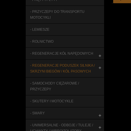
- PRZYCZEPY DO TRANSPORTU
MOTOCYKLI
- LEMIESZE
- ROLNICTWO
- REGENERACJE KÓŁ NAPĘDOWYCH
+
- REGENERACJE PODUSZEK SILNIKA /
+
SKRZYNI BIEGÓW / KÓŁ PASOWYCH
- SAMOCHODY CIĘŻAROWE /
PRZYCZEPY
- SKUTERY I MOTOCYKLE
- SMARY
+
- UNIWERSALNE - ODBOJE / TULEJE /
+