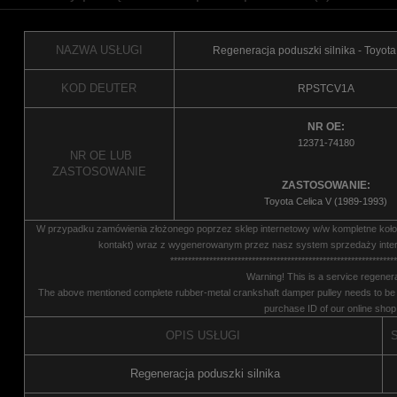
NAZWA USŁUGI
Regeneracja poduszki silnika - Toyota
KOD DEUTER
RPSTCV1A
NR OE:
12371-74180
NR OE LUB
ZASTOSOWANIE
ZASTOSOWANIE:
Toyota Celica V (1989-1993)
W przypadku zamówienia złożonego poprzez sklep internetowy w/w kompletne koło 
kontakt) wraz z wygenerowanym przez nasz system sprzedaży inter
****************************************************************
Warning! This is a service regenera
The above mentioned complete rubber-metal crankshaft damper pulley needs to be s
purchase ID of our online shop
OPIS USŁUGI
S
Regeneracja poduszki silnika