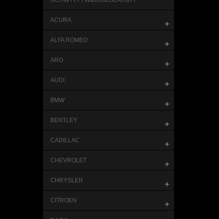
UCHWYTY / WIBROIZOLATORY
ACURA
+
ALFA ROMEO
+
ARO
+
AUDI
+
BMW
+
BENTLEY
+
CADILLAC
+
CHEVROLET
+
CHRYSLER
+
CITROEN
+