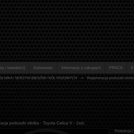
ry i twardości)
Autoserwis
Informacje o zakupach
PRACA
K
»
ILNIKA / SKRZYNI BIEGÓW / KÓŁ PASOWYCH
Regeneracja poduszki silnika 
cja poduszki silnika - Toyota Celica V - 1szt.
Produkcja i