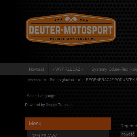
Nowości
- WYPRZEDAŻ -
Systemy Qdure-Flex (kolo
»
»
Strona główna
- REGENERACJE PODUSZEK S
Jesteś w:
Powered by
Translate
Menu
Regenera
nowość
DEALER JAWA