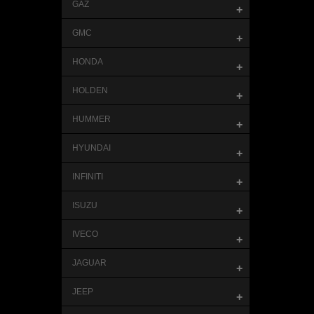
GAZ
+
GMC
+
HONDA
+
HOLDEN
+
HUMMER
+
HYUNDAI
+
INFINITI
+
ISUZU
+
IVECO
+
JAGUAR
+
JEEP
+