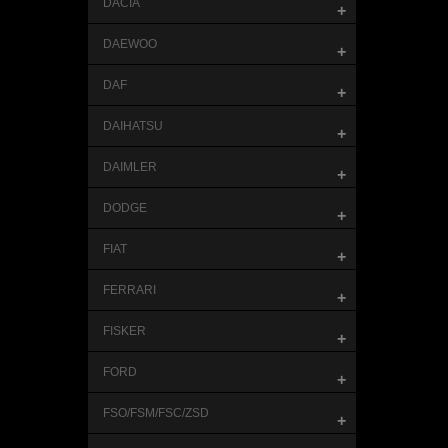
DACIA
+
DAEWOO
+
DAF
+
DAIHATSU
+
DAIMLER
+
DODGE
+
FIAT
+
FERRARI
+
FISKER
+
FORD
+
FSO/FSM/FSC/ZSD
+