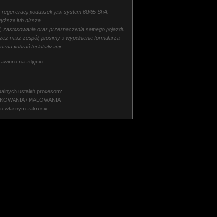
 regeneracji poduszek jest system 60/65 ShA.
yższa lub niższa.
ki, zastosowania oraz przeznaczenia samego pojazdu.
rzez nasz zespół, prosimy o wypełnienie formularza
ożna pobrać tej
lokalizacji.
tawione na zdjęciu.
ualnych ustaleń procesom:
NKOWANIA / MALOWANIA
we własnym zakresie.