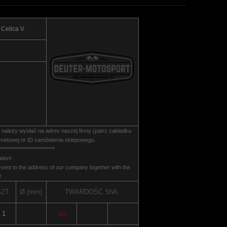
 Celica V
należy wysłać na adres naszej firmy (patrz zakładka
netowej nr ID zamówienia sklepowego.
***************************
tion!
ent to the address of our company together with the
!
ZT.
Ø (mm)
TWARDOŚĆ
ShA
1
60