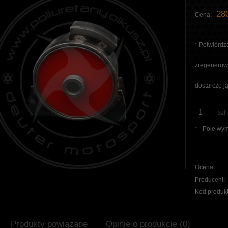
280
Cena:
*
Potwierdza
zregenerowa
dostarczę ją
szt.
*
- Pole wy
Ocena:
Producent:
Kod produkt
Produkty powiązane
Opinie o produkcie (0)