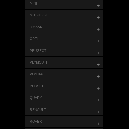
MINI
+
MITSUBISHI
+
NISSAN
+
OPEL
+
PEUGEOT
+
PLYMOUTH
+
PONTIAC
+
PORSCHE
+
QUADY
+
RENAULT
+
ROVER
+