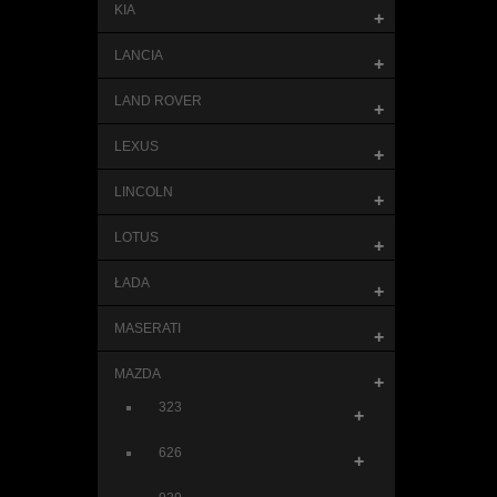
KIA
+
LANCIA
+
LAND ROVER
+
LEXUS
+
LINCOLN
+
LOTUS
+
ŁADA
+
MASERATI
+
MAZDA
+
323
+
626
+