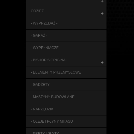
+
ODZIEŻ
+
- WYPRZEDAŻ -
- GARAŻ -
- WYPEŁNIACZE
- BISHOP’S ORIGINAL
+
- ELEMENTY PRZEMYSŁOWE
- GADŻETY
- MASZYNY BUDOWLANE
- NARZĘDZIA
- OLEJE I PŁYNY MITASU
- PRĘTY I PŁYTY