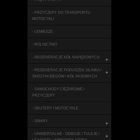
- PRZYCZEPY DO TRANSPORTU
MOTOCYKLI
- LEMIESZE
- ROLNICTWO
- REGENERACJE KÓŁ NAPĘDOWYCH
+
- REGENERACJE PODUSZEK SILNIKA /
+
SKRZYNI BIEGÓW / KÓŁ PASOWYCH
- SAMOCHODY CIĘŻAROWE /
PRZYCZEPY
- SKUTERY I MOTOCYKLE
- SMARY
+
- UNIWERSALNE - ODBOJE / TULEJE /
+