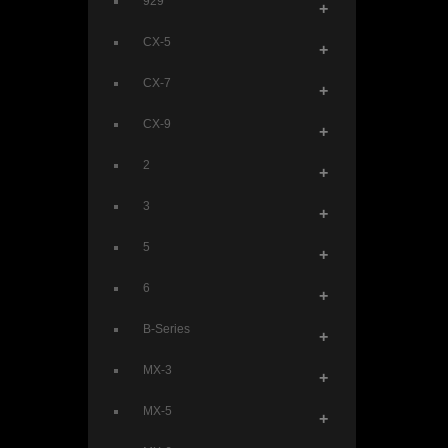
929
+
CX-5
+
CX-7
+
CX-9
+
2
+
3
+
5
+
6
+
B-Series
+
MX-3
+
MX-5
+