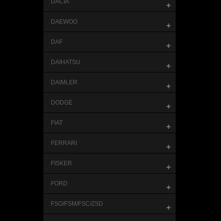
DACIA
+
DAEWOO
+
DAF
+
DAIHATSU
+
DAIMLER
+
DODGE
+
FIAT
+
FERRARI
+
FISKER
+
FORD
+
FSO/FSM/FSC/ZSD
+