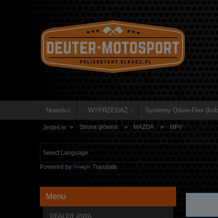
Nowości
- WYPRZEDAŻ -
Systemy Qdure-Flex (kolo
»
»
»
Strona główna
MAZDA
MPV
Jesteś w:
Powered by
Translate
Menu
Nie znale
DEALER JAWA