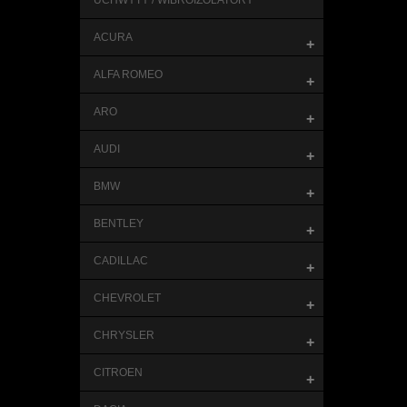
UCHWYTY / WIBROIZOLATORY
ACURA
+
ALFA ROMEO
+
ARO
+
AUDI
+
BMW
+
BENTLEY
+
CADILLAC
+
CHEVROLET
+
CHRYSLER
+
CITROEN
+