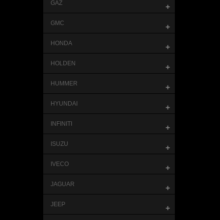
GAZ
+
GMC
+
HONDA
+
HOLDEN
+
HUMMER
+
HYUNDAI
+
INFINITI
+
ISUZU
+
IVECO
+
JAGUAR
+
JEEP
+