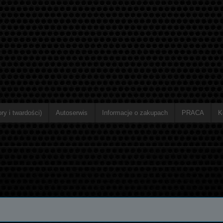
ry i twardości)
Autoserwis
Informacje o zakupach
PRACA
K
ziono produktów spełniających podane kryteria.