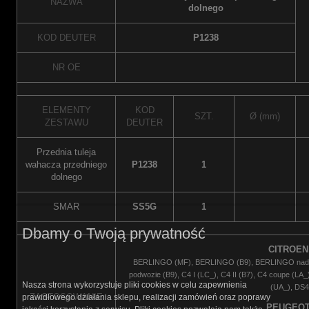
NAZWA
dolnego
KOD DEUTER
P1238
NR OE
ELEMENTY
KOD
SZT.
Ø (mm)
ZESTAWU
DEUTER
Przednia tuleja
wahacza przedniego
P1238
1
dolnego
SMAR
SS5G
1
Dbamy o Twoją prywatność
CITROEN
BERLINGO (MF), BERLINGO (B9), BERLINGO nadwoz
podwozie (B9), C4 I (LC_), C4 II (B7), C4 coupe (LA_
Nasza strona wykorzystuje pliki cookies w celu zapewnienia
(UA_), DS4
ZASTOSOWANIE
prawidłowego działania sklepu, realizacji zamówień oraz poprawy
PEUGEOT