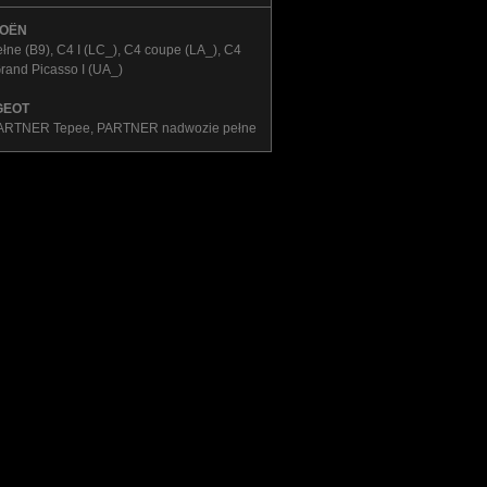
ROËN
e (B9), C4 I (LC_), C4 coupe (LA_), C4
Grand Picasso I (UA_)
GEOT
, PARTNER Tepee, PARTNER nadwozie pełne