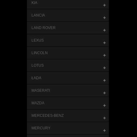
KIA
+
LANCIA
+
LAND ROVER
+
LEXUS
+
LINCOLN
+
LOTUS
+
ŁADA
+
MASERATI
+
MAZDA
+
MERCEDES-BENZ
+
MERCURY
+