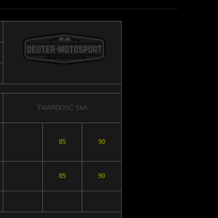
TWARDOŚĆ
ShA
85
90
85
90