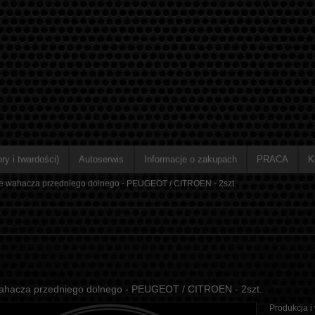
ry i twardości)
Autoserwis
Informacje o zakupach
PRACA
K
je wahacza przedniego dolnego - PEUGEOT / CITROEN - 2szt.
wahacza przedniego dolnego - PEUGEOT / CITROEN - 2szt.
Produkcja i