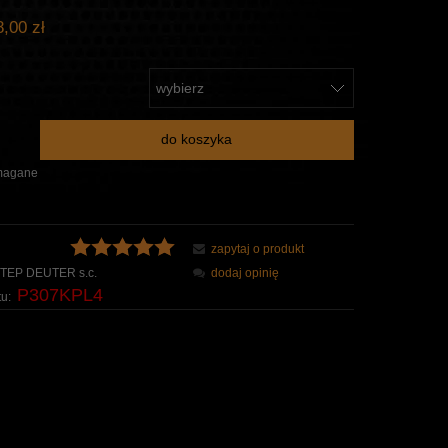
,00 zł
do koszyka
magane
zapytaj o produkt
TEP DEUTER s.c.
dodaj opinię
P307KPL4
u: