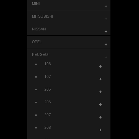
MINI
+
MITSUBISHI
+
NISSAN
+
OPEL
+
PEUGEOT
+
106
+
107
+
205
+
206
+
207
+
208
+