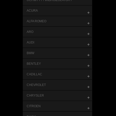
UCHWYTY / WIBROIZOLATORY
ACURA
+
ALFA ROMEO
+
ARO
+
AUDI
+
BMW
+
BENTLEY
+
CADILLAC
+
CHEVROLET
+
CHRYSLER
+
CITROEN
+