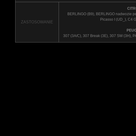
CIT
BERLINGO (B9), BERLINGO nadwozie pełn
Picasso I (UD_), C4 
ZASTOSOWANIE
PEU
307 (3A/C), 307 Break (3E), 307 SW (3H)