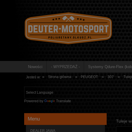
Nowości
- WYPRZEDAŻ -
Systemy Qdure-Flex (kolo
»
»
»
»
Strona główna
PEUGEOT
307
Tule
Jesteś w:
Powered by
Translate
Menu
Tuleje 
DEALER JAWA