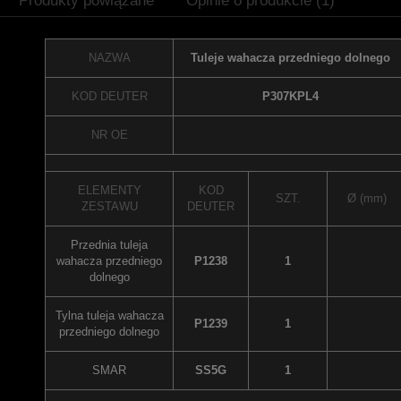
Produkty powiązane
Opinie o produkcie (1)
NAZWA
Tuleje wahacza przedniego dolnego
KOD DEUTER
P307KPL4
NR OE
ELEMENTY
KOD
SZT.
Ø (mm)
ZESTAWU
DEUTER
Przednia tuleja
wahacza przedniego
P1238
1
dolnego
Tylna tuleja wahacza
P1239
1
przedniego dolnego
SMAR
SS5G
1