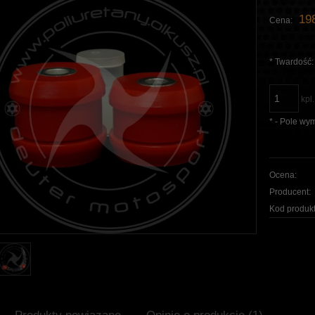
198
Cena:
*
Twardość:
kpl.
*
- Pole wy
Ocena:
Producent:
Kod produkt