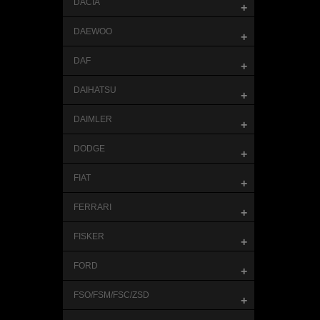
DACIA
+
DAEWOO
+
DAF
+
DAIHATSU
+
DAIMLER
+
DODGE
+
FIAT
+
FERRARI
+
FISKER
+
FORD
+
FSO/FSM/FSC/ZSD
+