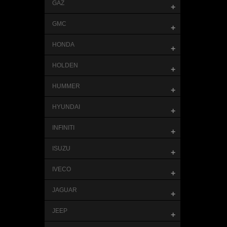
GAZ
+
GMC
+
HONDA
+
HOLDEN
+
HUMMER
+
HYUNDAI
+
INFINITI
+
ISUZU
+
IVECO
+
JAGUAR
+
JEEP
+