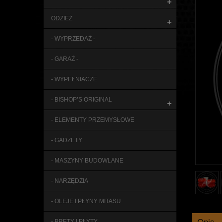
+
ODZIEŻ
+
- WYPRZEDAŻ -
- GARAŻ -
- WYPEŁNIACZE
- BISHOP’S ORIGINAL
+
- ELEMENTY PRZEMYSŁOWE
- GADŻETY
- MASZYNY BUDOWLANE
- NARZĘDZIA
- OLEJE I PŁYNY MITASU
- PRĘTY I PŁYTY