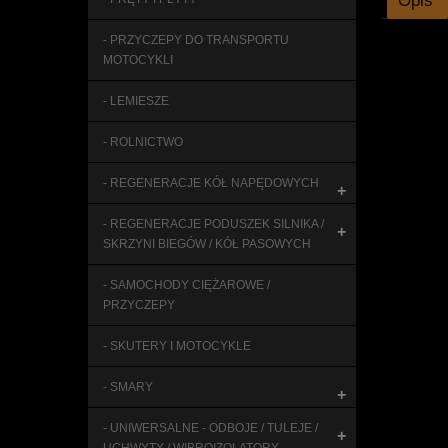
Opis
- PRZYCZEPY DO TRANSPORTU
MOTOCYKLI
- LEMIESZE
- ROLNICTWO
- REGENERACJE KÓŁ NAPĘDOWYCH
+
- REGENERACJE PODUSZEK SILNIKA /
+
SKRZYNI BIEGÓW / KÓŁ PASOWYCH
- SAMOCHODY CIĘŻAROWE /
PRZYCZEPY
- SKUTERY I MOTOCYKLE
- SMARY
+
- UNIWERSALNE - ODBOJE / TULEJE /
+