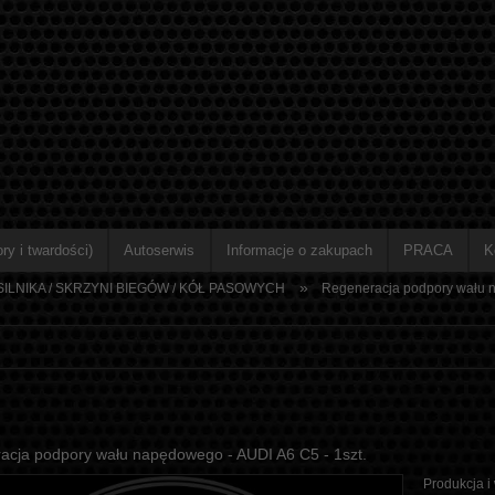
ry i twardości)
Autoserwis
Informacje o zakupach
PRACA
K
»
ILNIKA / SKRZYNI BIEGÓW / KÓŁ PASOWYCH
Regeneracja podpory wału n
acja podpory wału napędowego - AUDI A6 C5 - 1szt.
Produkcja i