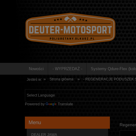
Nowości
- WYPRZEDAŻ -
Systemy Qdure-Flex (kolo
»
»
Strona główna
- REGENERACJE PODUSZEK S
Jesteś w:
Powered by
Translate
Menu
Regener
DEALER JAWA