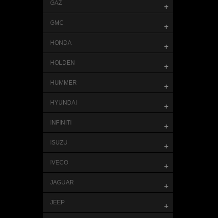
GAZ
+
GMC
+
HONDA
+
HOLDEN
+
HUMMER
+
HYUNDAI
+
INFINITI
+
ISUZU
+
IVECO
+
JAGUAR
+
JEEP
+