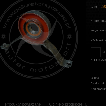
290
Cena:
*
Potwierdza
zregenerowa
dostarczę ją
szt.
*
- Pole wy
Ocena:
Producent:
Kod produkt
Produkty powiązane
Opinie o produkcie (0)