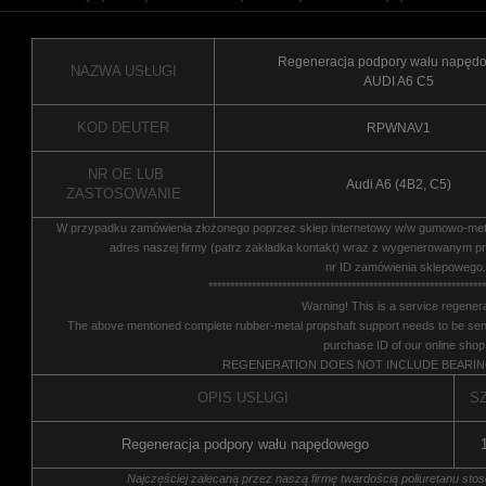
Regeneracja podpory wału napęd
NAZWA USŁUGI
AUDI A6 C5
KOD DEUTER
RPWNAV1
NR OE LUB
Audi A6 (4B2, C5)
ZASTOSOWANIE
W przypadku zamówienia złożonego poprzez sklep internetowy w/w gumowo-met
adres naszej firmy (patrz zakładka kontakt) wraz z wygenerowanym p
nr ID zamówienia sklepowego.
****************************************************************
Warning! This is a service regenera
The above mentioned complete rubber-metal propshaft support needs to be sent
purchase ID of our online shop
REGENERATION DOES NOT INCLUDE BEARI
OPIS USŁUGI
SZ
Regeneracja podpory wału napędowego
Najczęściej zalecaną przez naszą firmę twardością poliuretanu sto