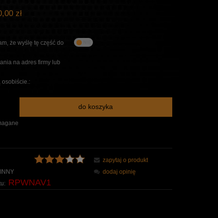
,00 zł
m, że wyślę tę część do
nia na adres firmy lub
 osobiście.:
do koszyka
magane
zapytaj o produkt
INNY
dodaj opinię
RPWNAV1
u: