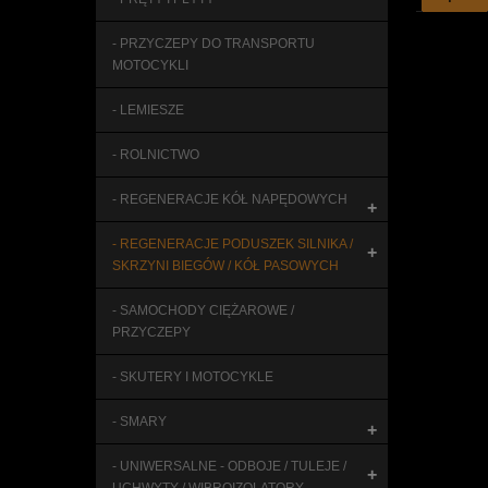
- PRZYCZEPY DO TRANSPORTU
MOTOCYKLI
- LEMIESZE
- ROLNICTWO
- REGENERACJE KÓŁ NAPĘDOWYCH
+
- REGENERACJE PODUSZEK SILNIKA /
+
SKRZYNI BIEGÓW / KÓŁ PASOWYCH
- SAMOCHODY CIĘŻAROWE /
PRZYCZEPY
- SKUTERY I MOTOCYKLE
- SMARY
+
- UNIWERSALNE - ODBOJE / TULEJE /
+