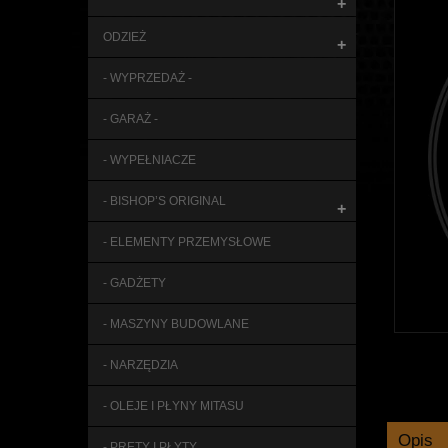
+
ODZIEŻ
+
- WYPRZEDAŻ -
- GARAŻ -
- WYPEŁNIACZE
- BISHOP’S ORIGINAL
+
- ELEMENTY PRZEMYSŁOWE
- GADŻETY
- MASZYNY BUDOWLANE
- NARZĘDZIA
- OLEJE I PŁYNY MITASU
Opis
- PRĘTY I PŁYTY