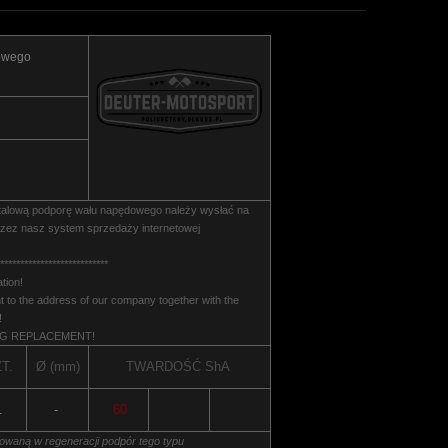
owego
alową podporę wału napędowego należy wysłać na
rzez nasz system sprzedaży internetowej
***************************
tion!
 to the address of our company together with the
!
NG REPLACEMENT!
T.
Ø (mm)
TWARDOŚĆ
ShA
1
-
60
sowaną w regeneracji podpór tego typu