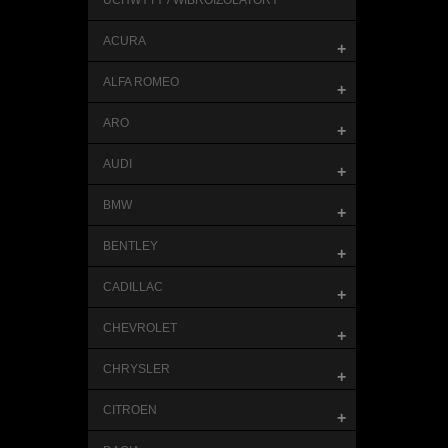
UCHWYTY / WIBROIZOLATORY
ACURA
+
ALFA ROMEO
+
ARO
+
AUDI
+
BMW
+
BENTLEY
+
CADILLAC
+
CHEVROLET
+
CHRYSLER
+
CITROEN
+