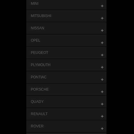
MINI
+
MITSUBISHI
+
NISSAN
+
OPEL
+
PEUGEOT
+
PLYMOUTH
+
PONTIAC
+
PORSCHE
+
QUADY
+
RENAULT
+
ROVER
+