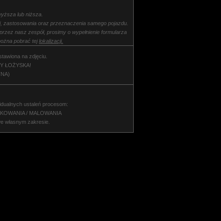
yższa lub niższa.
ki, zastosowania oraz przeznaczenia samego pojazdu.
 przez nasz zespół, prosimy o wypełnienie formularza
ożna pobrać tej
lokalizacji.
stawiona na zdjęciu.
Y ŁOŻYSKA!
NA)
idualnych ustaleń procesom:
NKOWANIA / MALOWANIA
we własnym zakresie.