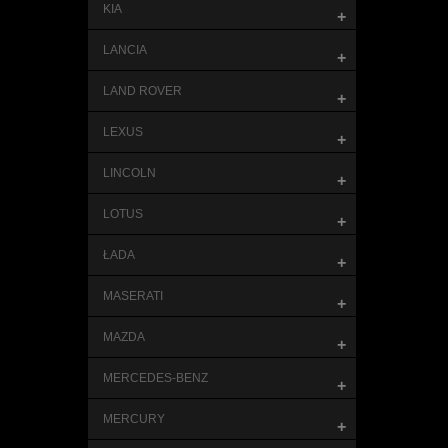
KIA
+
LANCIA
+
LAND ROVER
+
LEXUS
+
LINCOLN
+
LOTUS
+
ŁADA
+
MASERATI
+
MAZDA
+
MERCEDES-BENZ
+
MERCURY
+