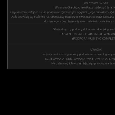
jest system 60 ShA.
W szczególnych przypadkach może być inna, w
Projektowanie odbywa się na podstawie (gumowego) oryginału, jego charakterysty
Jeśli decydują się Państwo na regenerację podpory w innej twardości niż zalecana
dostępnego z tego
linku
w/g wzoru oświadczenia który m
Oferta dotyczy podpory dokładnie takiej jak przed
REGENERACJA NIE OBEJMUJE WYMIAN
(PODPORA MUSI BYĆ KOMPLET
UWAGA!
Podpory podczas regeneracji poddawane są według indyw
SZLIFOWANIA / ŚRUTOWANIA / WYTRAWIANIA / CY
Nie zalecamy ich wcześniejszego przygotowania 