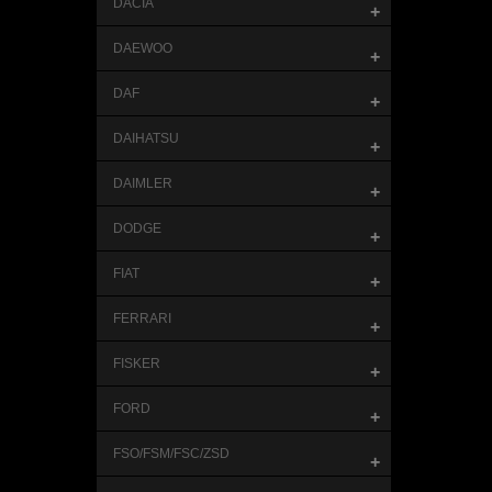
DACIA
+
DAEWOO
+
DAF
+
DAIHATSU
+
DAIMLER
+
DODGE
+
FIAT
+
FERRARI
+
FISKER
+
FORD
+
FSO/FSM/FSC/ZSD
+