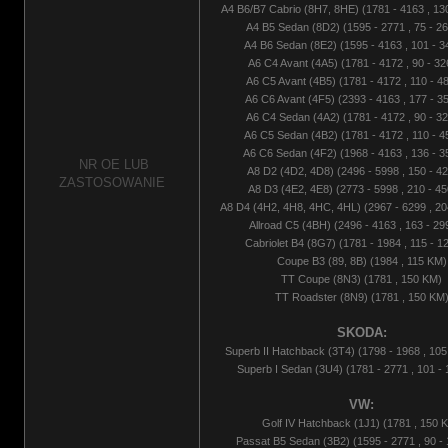
A4 B6/B7 Cabrio (8H7, 8HE) (1781 - 4163 , 13
A4 B5 Sedan (8D2) (1595 - 2771 , 75 - 2
A4 B6 Sedan (8E2) (1595 - 4163 , 101 - 
A6 C4 Avant (4A5) (1781 - 4172 , 90 - 3
A6 C5 Avant (4B5) (1781 - 4172 , 110 - 4
A6 C6 Avant (4F5) (2393 - 4163 , 177 - 3
A6 C4 Sedan (4A2) (1781 - 4172 , 90 - 3
A6 C5 Sedan (4B2) (1781 - 4172 , 110 - 
A6 C6 Sedan (4F2) (1968 - 4163 , 136 - 
NR OE LUB
A8 D2 (4D2, 4D8) (2496 - 5998 , 150 - 4
ZASTOSOWANIE
A8 D3 (4E2, 4E8) (2773 - 5998 , 210 - 4
A8 D4 (4H2, 4H8, 4HC, 4HL) (2967 - 6299 , 20
Allroad C5 (4BH) (2496 - 4163 , 163 - 2
Cabriolet B4 (8G7) (1781 - 1984 , 115 - 
Coupe B3 (89, 8B) (1984 , 115 KM)
TT Coupe (8N3) (1781 , 150 KM)
TT Roadster (8N9) (1781 , 150 KM
SKODA:
Superb II Hatchback (3T4) (1798 - 1968 , 105
Superb I Sedan (3U4) (1781 - 2771 , 101 -
VW:
Golf IV Hatchback (1J1) (1781 , 150 
Passat B5 Sedan (3B2) (1595 - 2771 , 90 -