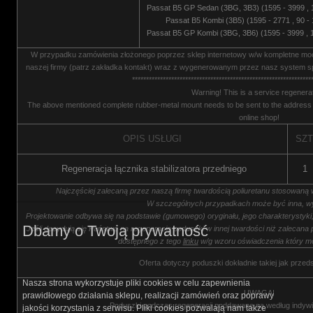
Passat B5 GP Sedan (3BG, 3B3) (1595 - 3999 , 
Passat B5 Kombi (3B5) (1595 - 2771 , 90 -
Passat B5 GP Kombi (3BG, 3B6) (1595 - 3999 , 
W przypadku zamówienia złożonego poprzez sklep internetowy w/w kompletne m
naszej firmy (patrz zakładka kontakt) wraz z wygenerowanym przez nasz system s
****************************************************************
Warning! This is a service regenerat
The above mentioned complete rubber-metal mount needs to be sent to the address 
online shop!
OPIS USŁUGI
SZT
Regeneracja łącznika stabilizatora przedniego
1
Najczęściej zalecaną przez naszą firmę twardością poliuretanu stosowaną 
W szczególnych przypadkach może być inna, wy
Projektowanie odbywa się na podstawie (gumowego) oryginału, jego charakterystyk
Dbamy o Twoją prywatność
Jeśli decydują się Państwo na regenerację poduszki w innej twardości niż zalecana 
dostępnego z tego
linku
w/g wzoru oświadczenia który m
Oferta dotyczy poduszki dokładnie takiej jak przed
Nasza strona wykorzystuje pliki cookies w celu zapewnienia
UWAGA!
prawidłowego działania sklepu, realizacji zamówień oraz poprawy
Poduszki podczas regeneracji poddawane są według indywi
jakości korzystania z serwisu. Pliki cookies pozwalają nam także