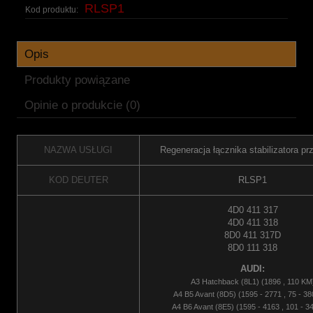
RLSP1
Kod produktu:
Opis
Produkty powiązane
Opinie o produkcie (0)
NAZWA USŁUGI
Regeneracja łącznika stabilizatora pr
KOD DEUTER
RLSP1
4D0 411 317
4D0 411 318
8D0 411 317D
8D0 111 318
AUDI:
A3 Hatchback (8L1) (1896 , 110 KM
A4 B5 Avant (8D5) (1595 - 2771 , 75 - 3
A4 B6 Avant (8E5) (1595 - 4163 , 101 - 3