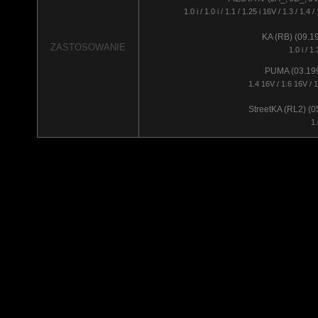
1.0 i / 1.0 i / 1.1 / 1.25 i 16V / 1.3 / 1.4
KA (RB) (09.1
ZASTOSOWANIE
1.0 i / 1.3
PUMA (03.199
1.4 16V / 1.6 16V / 
StreetKA (RL2) (0
1.