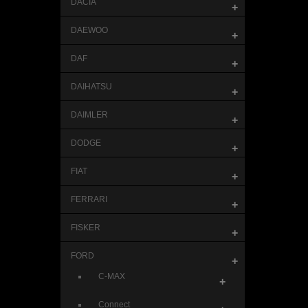
DACIA
+
DAEWOO
+
DAF
+
DAIHATSU
+
DAIMLER
+
DODGE
+
FIAT
+
FERRARI
+
FISKER
+
FORD
+
C-MAX
+
Connect