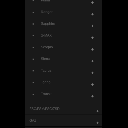
Puma
+
Ranger
+
Sapphire
+
S-MAX
+
Scorpio
+
Sierra
+
Taurus
+
Torino
+
Transit
+
FSO/FSM/FSC/ZSD
+
GAZ
+