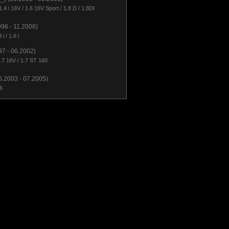
 / 1.4 i 16V / 1.6 16V Sport / 1.8 D / 1.8DI
996 - 11.2008)
 i / 1.6 i
7 - 06.2002)
1.7 16V / 1.7 ST 160
5.2003 - 07.2005)
6