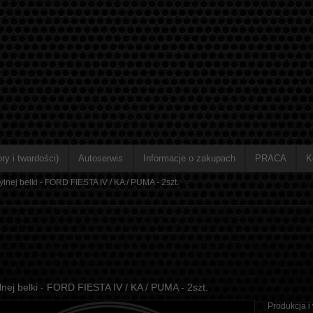
ry i twardości)
Autoserwis
Informacje o zakupach
PRACA
K
tylnej belki - FORD FIESTA IV / KA / PUMA - 2szt.
ylnej belki - FORD FIESTA IV / KA / PUMA - 2szt.
Produkcja i