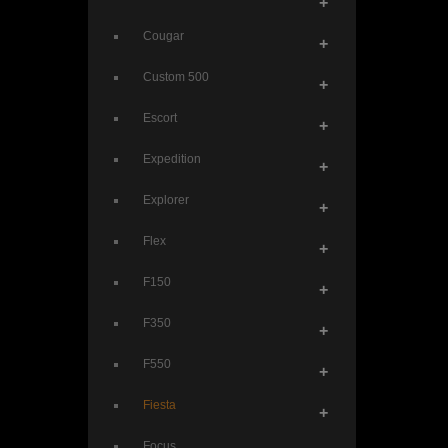
+
Cougar
+
Custom 500
+
Escort
+
Expedition
+
Explorer
+
Flex
+
F150
+
F350
+
F550
+
Fiesta
+
Focus