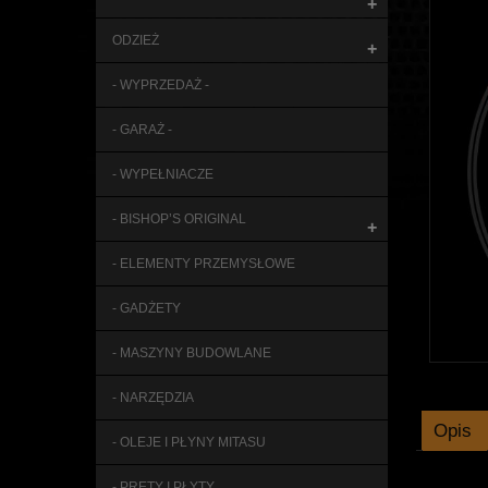
+
ODZIEŻ
+
- WYPRZEDAŻ -
- GARAŻ -
- WYPEŁNIACZE
- BISHOP’S ORIGINAL
+
- ELEMENTY PRZEMYSŁOWE
- GADŻETY
- MASZYNY BUDOWLANE
- NARZĘDZIA
Opis
- OLEJE I PŁYNY MITASU
- PRĘTY I PŁYTY