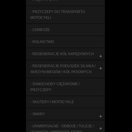
- PRZYCZEPY DO TRANSPORTU
MOTOCYKLI
- LEMIESZE
- ROLNICTWO
- REGENERACJE KÓŁ NAPĘDOWYCH
+
- REGENERACJE PODUSZEK SILNIKA /
+
SKRZYNI BIEGÓW / KÓŁ PASOWYCH
- SAMOCHODY CIĘŻAROWE /
PRZYCZEPY
- SKUTERY I MOTOCYKLE
- SMARY
+
- UNIWERSALNE - ODBOJE / TULEJE /
+