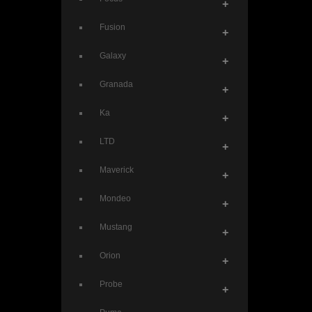
+
Fusion
+
Galaxy
+
Granada
+
Ka
+
LTD
+
Maverick
+
Mondeo
+
Mustang
+
Orion
+
Probe
+