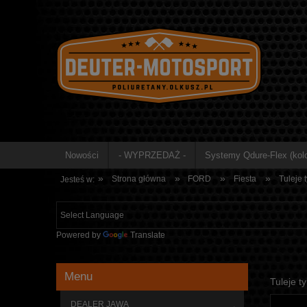
Nowości
- WYPRZEDAŻ -
Systemy Qdure-Flex (kolo
»
»
»
»
Strona główna
FORD
Fiesta
Tuleje 
Jesteś w:
Powered by
Translate
Menu
Tuleje t
DEALER JAWA