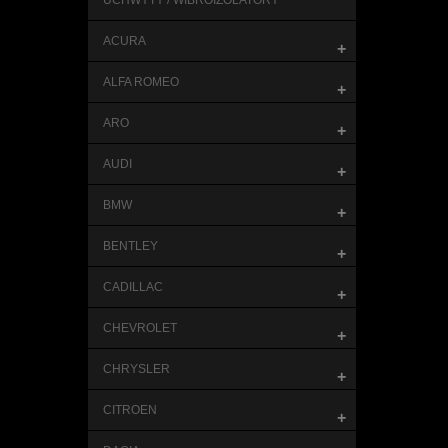
UCHWYTY / WIBROIZOLATORY
ACURA
+
ALFA ROMEO
+
ARO
+
AUDI
+
BMW
+
BENTLEY
+
CADILLAC
+
CHEVROLET
+
CHRYSLER
+
CITROEN
+