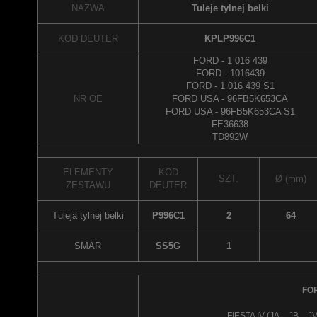
NAZWA
Tuleje tylnej belki
KOD DEUTER
KPLP996C1
FORD - 1 016 439
FORD - 1016439
FORD - 1 016 439 S1
NR OE
FORD USA - 96FB5K653CA
FORD USA - 96FB5K653CA S1
FE36638
TD892W
ELEMENTY
KOD
SZT.
Ø (mm)
ZESTAWU
DEUTER
Tuleja tylnej belki
P996C1
2
64
SMAR
SS5G
1
FO
FIESTA IV (JA_, JB_, J