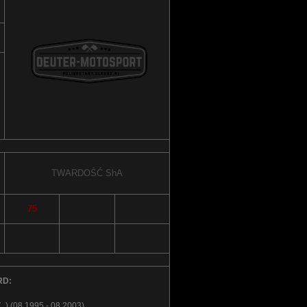
TWARDOŚĆ
ShA
75
RD:
V_) (08.1995 - 08.2003)