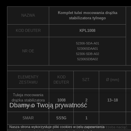
Komplet tulei mocowania drążka
NAZWA
stabilizatora tylnego
KOD DEUTER
KPL1008
52306-SDA-A01
52306SDAA01
NR OE
52306-SDB-A02
52306SDBA02
ELEMENTY
KOD
SZT.
Ø (mm)
ZESTAWU
DEUTER
Tuleja mocowania
drążka stabilizatora
1008
2
13~18
Dbamy o Twoją prywatność
tylnego
SMAR
SS5G
1
Nasza strona wykorzystuje pliki cookies w celu zapewnienia
Do montażu tuleje trzeba naciąć.