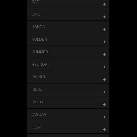
GAZ
+
GMC
+
HONDA
+
HOLDEN
+
HUMMER
+
HYUNDAI
+
INFINITI
+
ISUZU
+
IVECO
+
JAGUAR
+
JEEP
+