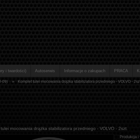
ry i twardości)
Autoserwis
Informacje o zakupach
PRACA
K
»
0-09)
Komplet tulei mocowania drążka stabilizatora przedniego - VOLVO - 2szt
tulei mocowania drążka stabilizatora przedniego - VOLVO - 2szt.
Produkcja i