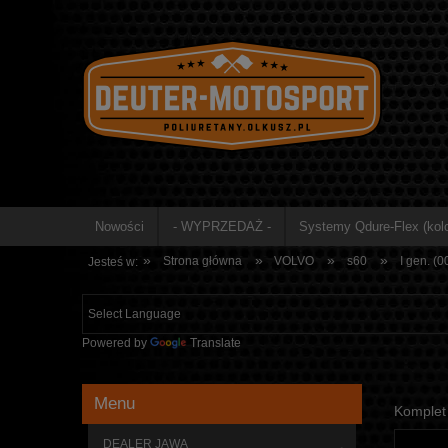
Nowości
- WYPRZEDAŻ -
Systemy Qdure-Flex (kolo
»
»
»
»
Strona główna
VOLVO
s60
I gen. (0
Jesteś w:
Powered by
Translate
Menu
Komplet 
DEALER JAWA