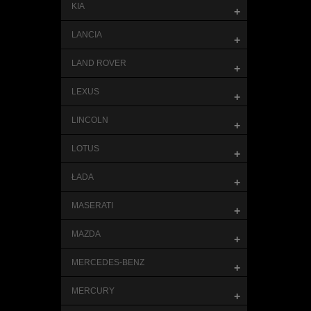
KIA
+
LANCIA
+
LAND ROVER
+
LEXUS
+
LINCOLN
+
LOTUS
+
ŁADA
+
MASERATI
+
MAZDA
+
MERCEDES-BENZ
+
MERCURY
+