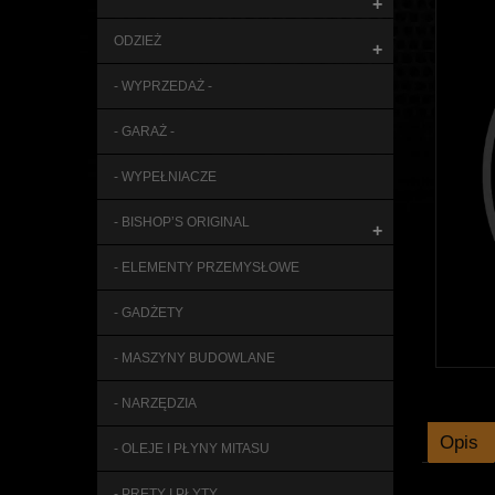
+
ODZIEŻ
+
- WYPRZEDAŻ -
- GARAŻ -
- WYPEŁNIACZE
- BISHOP’S ORIGINAL
+
- ELEMENTY PRZEMYSŁOWE
- GADŻETY
- MASZYNY BUDOWLANE
- NARZĘDZIA
Opis
- OLEJE I PŁYNY MITASU
- PRĘTY I PŁYTY