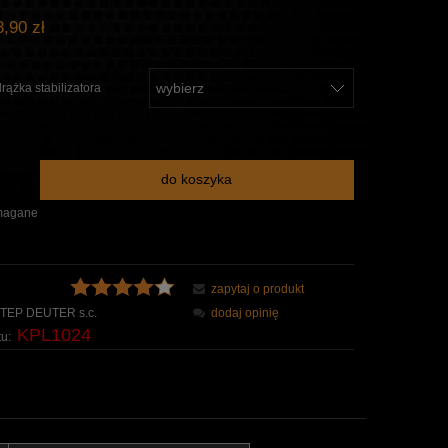
,90 zł
rążka stabilizatora
:
do koszyka
magane
zapytaj o produkt
TEP DEUTER s.c.
dodaj opinię
KPL1024
u: