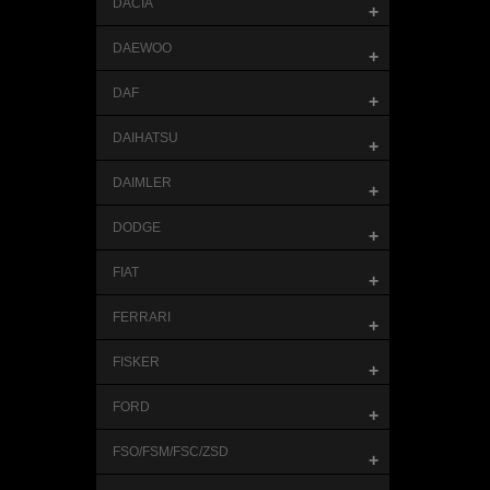
DACIA
+
DAEWOO
+
DAF
+
DAIHATSU
+
DAIMLER
+
DODGE
+
FIAT
+
FERRARI
+
FISKER
+
FORD
+
FSO/FSM/FSC/ZSD
+