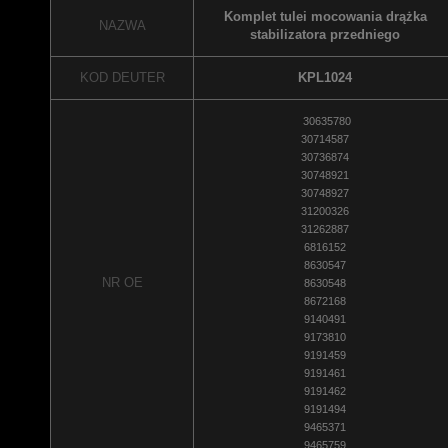
Komplet tulei mocowania drążka
NAZWA
stabilizatora przedniego
KOD DEUTER
KPL1024
30635780
30714587
30736874
30748921
30748927
31200326
31262887
6816152
8630547
NR OE
8630548
8672168
9140491
9173810
9191459
9191461
9191462
9191494
9465371
9465759