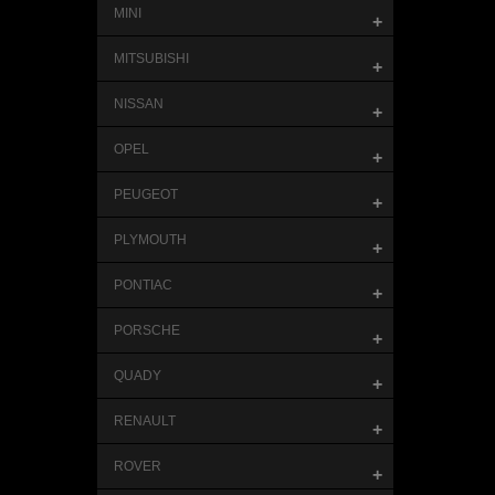
MINI
+
MITSUBISHI
+
NISSAN
+
OPEL
+
PEUGEOT
+
PLYMOUTH
+
PONTIAC
+
PORSCHE
+
QUADY
+
RENAULT
+
ROVER
+