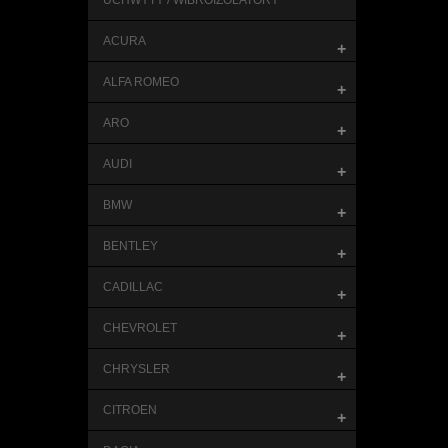
UCHWYTY / WIBROIZOLATORY
ACURA
+
ALFA ROMEO
+
ARO
+
AUDI
+
BMW
+
BENTLEY
+
CADILLAC
+
CHEVROLET
+
CHRYSLER
+
CITROEN
+