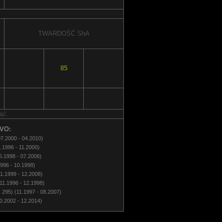
TWARDOŚĆ
ShA
85
ąć.
VO:
07.2000 - 04.2010)
.1996 - 11.2000)
5.1998 - 07.2006)
1996 - 10.1998)
11.1999 - 12.2008)
11.1996 - 12.1998)
 295) (11.1997 - 08.2007)
0.2002 - 12.2014)