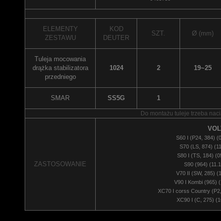
ELEMENTY
KOD
SZT.
Ø (mm)
ZESTAWU
DEUTER
Tuleja mocowania
drążka stabilizatora
1024
2
19~25
przedniego
SMAR
SS5G
1
Do montażu tuleje trzeba naci
VOL
S60 I (P24, 384) (
S70 (LS, 874) (11
S80 I (TS, 184) (0
ZASTOSOWANIE
S90 (964) (11.
V70 II (SW, 285) (
V90 I Kombi (965) (
XC70 I corss Country (P2,
XC90 I (C, 275) (1