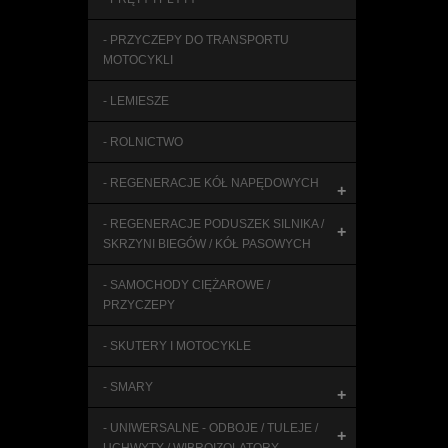
- PRZYCZEPY DO TRANSPORTU
MOTOCYKLI
- LEMIESZE
- ROLNICTWO
- REGENERACJE KÓŁ NAPĘDOWYCH
+
- REGENERACJE PODUSZEK SILNIKA /
+
SKRZYNI BIEGÓW / KÓŁ PASOWYCH
- SAMOCHODY CIĘŻAROWE /
PRZYCZEPY
- SKUTERY I MOTOCYKLE
- SMARY
+
- UNIWERSALNE - ODBOJE / TULEJE /
+