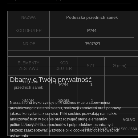
NAZWA
Poduszka przednich sanek
KOD DEUTER
P744
NR OE
3507923
ELEMENTY
KOD
SZT.
Ø (mm)
ZESTAWU
DEUTER
Dbamy o Twoją prywatność
Poduszka
P744
1
przednich sanek
SMAR
SS5G
1
Nasza strona wykorzystuje pliki cookies w celu zapewnienia
prawidłowego działania sklepu, realizacji zamówień oraz poprawy
jakości korzystania z serwisu. Pliki cookies pozwalają nam także
analizować ruch w sklepie oraz rozwijać ofertę elementów
VOLVO
ZASTOSOWANIE
poliuretanowych do samochodów i półproduktów technicznych.
850 / C70 / V70 / S70 / S80 / S60
Możesz zaakceptować wszystkie pliki cookies lub dostosować ich
ustawienia.