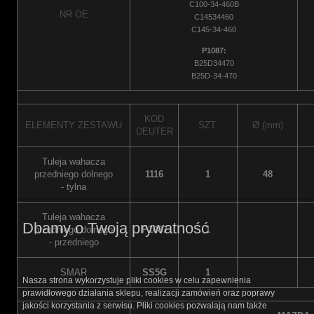
C100-34-460B
NR OE
C14534460
C145-34-460
P1087:
B25D34470
B25D-34-470
KOD
ELEMENTY ZESTAWU
SZT.
Ø (mm)
DEUTER
Tuleja wahacza
przedniego dolnego
1116
1
48
- tylna
Tuleja wahacza
Dbamy o Twoją prywatność
przedniego dolnego
P1087
1
- przedniego
SMAR
SS5G
1
Nasza strona wykorzystuje pliki cookies w celu zapewnienia
prawidłowego działania sklepu, realizacji zamówień oraz poprawy
jakości korzystania z serwisu. Pliki cookies pozwalają nam także