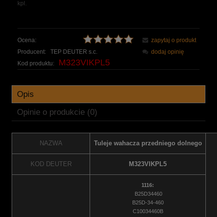
kpl.
Ocena:
zapytaj o produkt
Producent:
TEP DEUTER s.c.
dodaj opinię
M323VIKPL5
Kod produktu:
Opis
Opinie o produkcie (0)
NAZWA
Tuleje wahacza przedniego dolnego
KOD DEUTER
M323VIKPL5
1116:
B25D34460
B25D-34-460
C10034460B