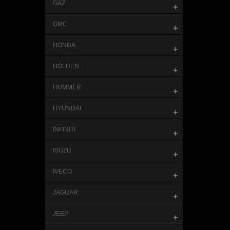
GAZ
+
GMC
+
HONDA
+
HOLDEN
+
HUMMER
+
HYUNDAI
+
INFINITI
+
ISUZU
+
IVECO
+
JAGUAR
+
JEEP
+