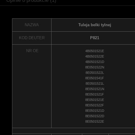
Opinie o produkcie (1)
NAZWA
Tuleja belki tylnej
KOD DEUTER
P821
NR OE
4B0501521E
4B0501522E
4B0501521D
8E0501522N
8E0501522L
8E0501541F
8E0501521L
8E0501521N
8E0501521F
8E0501521E
8E0501522F
8E0501521D
8E0501522D
8E0501522E