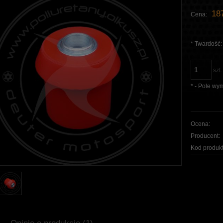
187
Cena:
*
Twardość:
szt.
*
- Pole wy
Ocena:
Producent:
Kod produkt