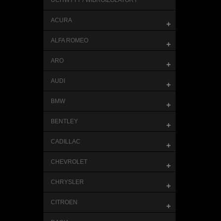
UCHWYTY / WIBROIZOLATORY
ACURA
+
ALFA ROMEO
+
ARO
+
AUDI
+
BMW
+
BENTLEY
+
CADILLAC
+
CHEVROLET
+
CHRYSLER
+
CITROEN
+