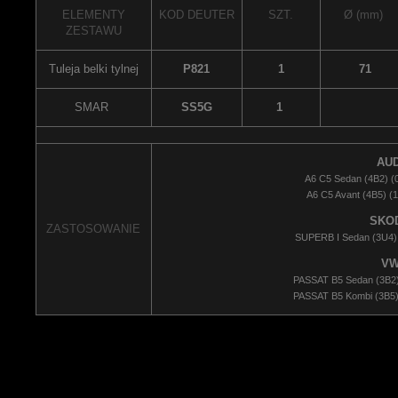
ELEMENTY
KOD DEUTER
SZT.
Ø (mm)
ZESTAWU
Tuleja belki tylnej
P821
1
71
SMAR
SS5G
1
AUD
A6 C5 Sedan (4B2) (0
A6 C5 Avant (4B5) (1
SKO
ZASTOSOWANIE
SUPERB I Sedan (3U4) 
V
PASSAT B5 Sedan (3B2) 
PASSAT B5 Kombi (3B5) 