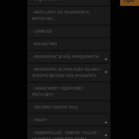
Opis
- PRZYCZEPY DO TRANSPORTU
MOTOCYKLI
- LEMIESZE
- ROLNICTWO
- REGENERACJE KÓŁ NAPĘDOWYCH
+
- REGENERACJE PODUSZEK SILNIKA /
+
SKRZYNI BIEGÓW / KÓŁ PASOWYCH
- SAMOCHODY CIĘŻAROWE /
PRZYCZEPY
- SKUTERY I MOTOCYKLE
- SMARY
+
- UNIWERSALNE - ODBOJE / TULEJE /
+