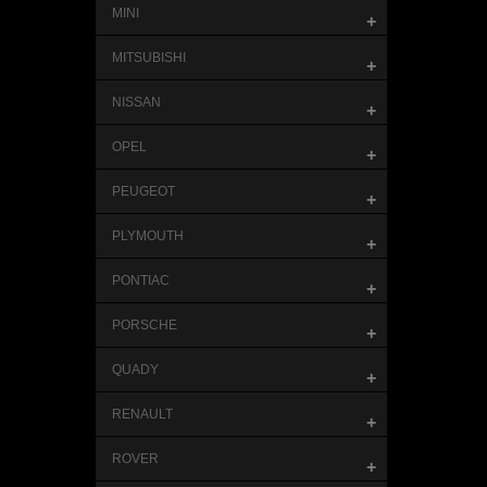
MINI
+
MITSUBISHI
+
NISSAN
+
OPEL
+
PEUGEOT
+
PLYMOUTH
+
PONTIAC
+
PORSCHE
+
QUADY
+
RENAULT
+
ROVER
+