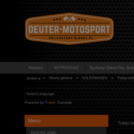
Nowości
- WYPRZEDAŻ -
Systemy Qdure-Flex (kolo
»
»
»
Strona główna
VOLKSWAGEN
Tuleja be
Jesteś w:
Powered by
Translate
Menu
Tuleja b
DEALER JAWA