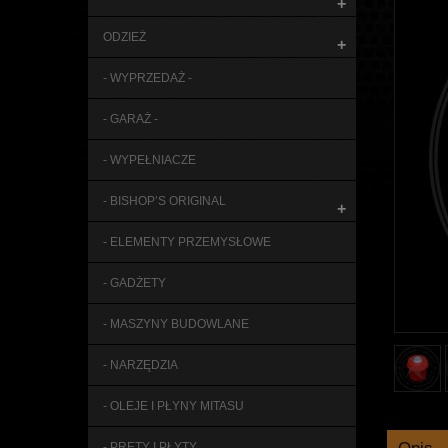
+
ODZIEŻ
+
- WYPRZEDAŻ -
- GARAŻ -
- WYPEŁNIACZE
- BISHOP’S ORIGINAL
+
- ELEMENTY PRZEMYSŁOWE
- GADŻETY
- MASZYNY BUDOWLANE
- NARZĘDZIA
- OLEJE I PŁYNY MITASU
- PRĘTY I PŁYTY