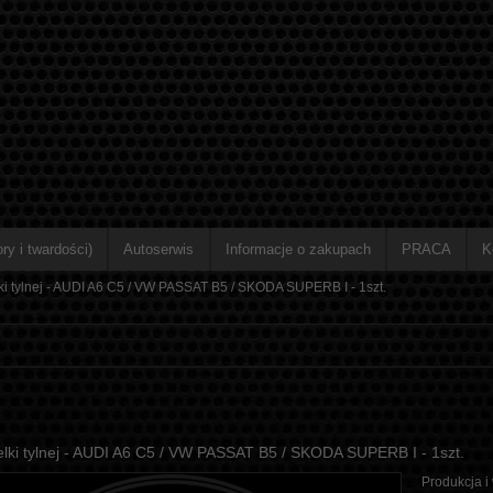
ry i twardości)
Autoserwis
Informacje o zakupach
PRACA
K
lki tylnej - AUDI A6 C5 / VW PASSAT B5 / SKODA SUPERB I - 1szt.
elki tylnej - AUDI A6 C5 / VW PASSAT B5 / SKODA SUPERB I - 1szt.
Produkcja i