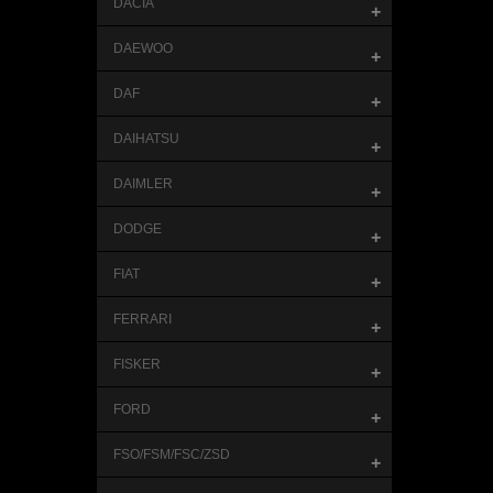
DACIA
+
DAEWOO
+
DAF
+
DAIHATSU
+
DAIMLER
+
DODGE
+
FIAT
+
FERRARI
+
FISKER
+
FORD
+
FSO/FSM/FSC/ZSD
+