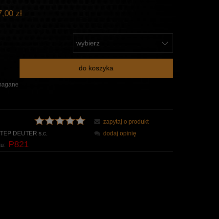
,00 zł
do koszyka
magane
zapytaj o produkt
TEP DEUTER s.c.
dodaj opinię
P821
u: