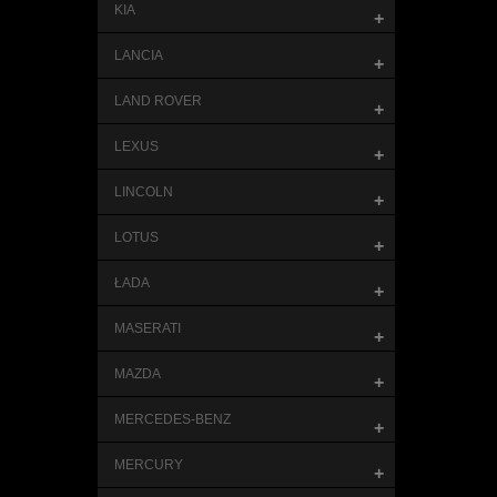
KIA
+
LANCIA
+
LAND ROVER
+
LEXUS
+
LINCOLN
+
LOTUS
+
ŁADA
+
MASERATI
+
MAZDA
+
MERCEDES-BENZ
+
MERCURY
+