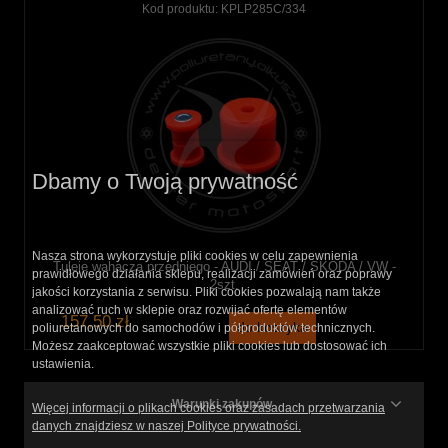
Kod produktu:
KPLP285C/334
Dbamy o Twoją prywatność
Nasza strona wykorzystuje pliki cookies w celu zapewnienia
Tuleje wahacza przedniego - AUDI / SEAT / SKODA / VW -
prawidłowego działania sklepu, realizacji zamówień oraz poprawy
2szt.
jakości korzystania z serwisu. Pliki cookies pozwalają nam także
analizować ruch w sklepie oraz rozwijać ofertę elementów
157,50 zł
do koszyka
poliuretanowych do samochodów i półproduktów technicznych.
Możesz zaakceptować wszystkie pliki cookies lub dostosować ich
ustawienia.
Warunki zakupów
Więcej informacji o plikach cookies oraz zasadach przetwarzania
danych znajdziesz w naszej Polityce prywatności.