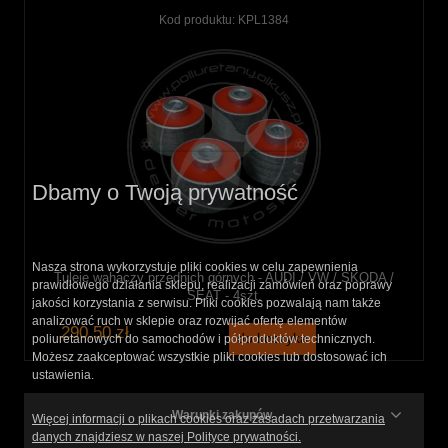
Kod produktu:
KPL1384
Dbamy o Twoją prywatność
Nasza strona wykorzystuje pliki cookies w celu zapewnienia
Tuleje wahaczy przednich górnych - AUDI / VW / SKODA /
prawidłowego działania sklepu, realizacji zamówień oraz poprawy
SEAT - 4szt.
jakości korzystania z serwisu. Pliki cookies pozwalają nam także
analizować ruch w sklepie oraz rozwijać ofertę elementów
290,50 zł
do koszyka
poliuretanowych do samochodów i półproduktów technicznych.
Możesz zaakceptować wszystkie pliki cookies lub dostosować ich
ustawienia.
Warunki zakupów
Więcej informacji o plikach cookies oraz zasadach przetwarzania
danych znajdziesz w naszej Polityce prywatności.