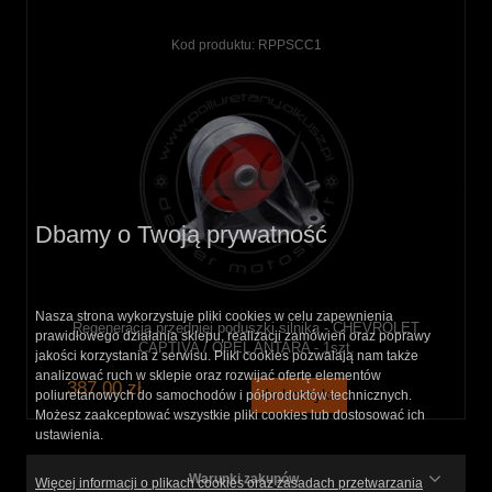
Kod produktu:
RPPSCC1
Dbamy o Twoją prywatność
Nasza strona wykorzystuje pliki cookies w celu zapewnienia
Regeneracja przedniej poduszki silnika - CHEVROLET
prawidłowego działania sklepu, realizacji zamówień oraz poprawy
CAPTIVA / OPEL ANTARA - 1szt.
jakości korzystania z serwisu. Pliki cookies pozwalają nam także
analizować ruch w sklepie oraz rozwijać ofertę elementów
387,00 zł
do koszyka
poliuretanowych do samochodów i półproduktów technicznych.
Możesz zaakceptować wszystkie pliki cookies lub dostosować ich
ustawienia.
Warunki zakupów
Więcej informacji o plikach cookies oraz zasadach przetwarzania