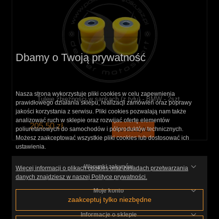
Dbamy o Twoją prywatność
Nasza strona wykorzystuje pliki cookies w celu zapewnienia
Tuleje zbieżności w sankach (z tyłu) - BMW - 2szt.
prawidłowego działania sklepu, realizacji zamówień oraz poprawy
jakości korzystania z serwisu. Pliki cookies pozwalają nam także
analizować ruch w sklepie oraz rozwijać ofertę elementów
205,50 zł
do koszyka
poliuretanowych do samochodów i półproduktów technicznych.
Możesz zaakceptować wszystkie pliki cookies lub dostosować ich
ustawienia.
Warunki zakupów
Więcej informacji o plikach cookies oraz zasadach przetwarzania
danych znajdziesz w naszej Polityce prywatności.
Moje konto
zaakceptuj tylko niezbędne
Informacje o sklepie