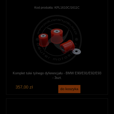
Kod produktu:
KPL1610C/1611C
Komplet tulei tylnego dyferencjału - BMW E90/E91/E92/E93
- 3szt.
357,00 zł
do koszyka