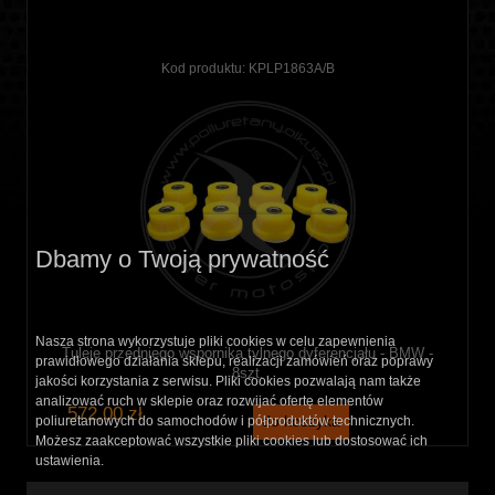
Kod produktu:
KPLP1863A/B
Dbamy o Twoją prywatność
Nasza strona wykorzystuje pliki cookies w celu zapewnienia
Tuleje przedniego wspornika tylnego dyferencjału - BMW -
prawidłowego działania sklepu, realizacji zamówień oraz poprawy
8szt.
jakości korzystania z serwisu. Pliki cookies pozwalają nam także
analizować ruch w sklepie oraz rozwijać ofertę elementów
572,00 zł
do koszyka
poliuretanowych do samochodów i półproduktów technicznych.
Możesz zaakceptować wszystkie pliki cookies lub dostosować ich
ustawienia.