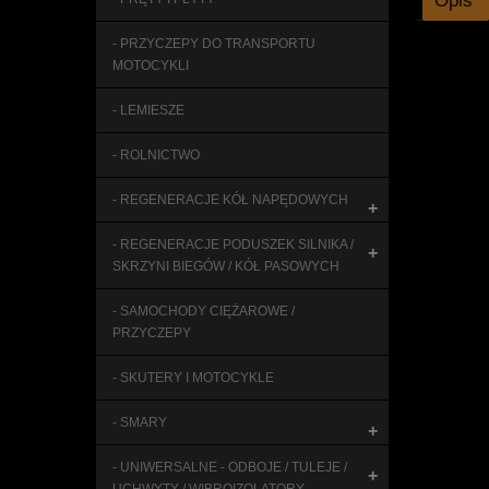
Opis
- PRZYCZEPY DO TRANSPORTU
MOTOCYKLI
- LEMIESZE
- ROLNICTWO
- REGENERACJE KÓŁ NAPĘDOWYCH
+
- REGENERACJE PODUSZEK SILNIKA /
+
SKRZYNI BIEGÓW / KÓŁ PASOWYCH
- SAMOCHODY CIĘŻAROWE /
PRZYCZEPY
- SKUTERY I MOTOCYKLE
- SMARY
+
- UNIWERSALNE - ODBOJE / TULEJE /
+