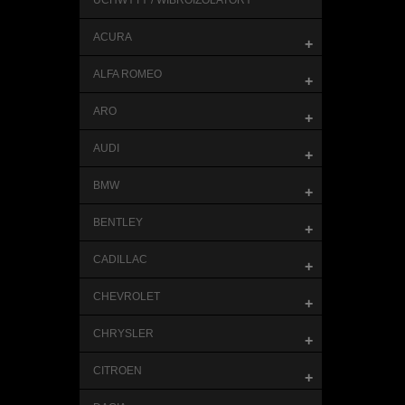
UCHWYTY / WIBROIZOLATORY
ACURA
+
ALFA ROMEO
+
ARO
+
AUDI
+
BMW
+
BENTLEY
+
CADILLAC
+
CHEVROLET
+
CHRYSLER
+
CITROEN
+