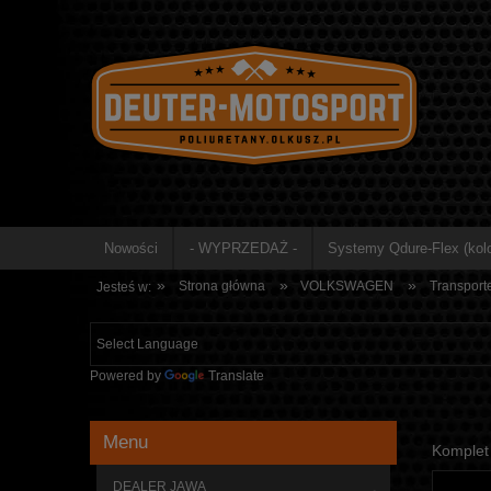
Nowości
- WYPRZEDAŻ -
Systemy Qdure-Flex (kolo
»
»
»
Strona główna
VOLKSWAGEN
Transport
Jesteś w:
Powered by
Translate
Menu
Komplet 
DEALER JAWA