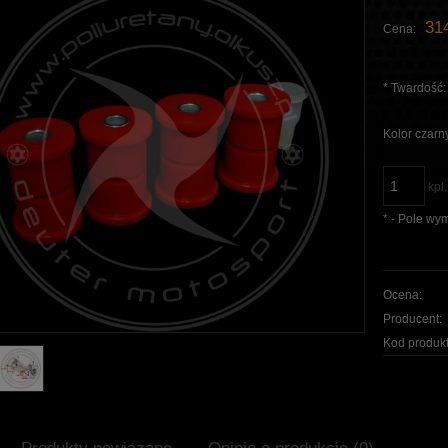
314
Cena:
*
Twardość:
Kolor czarn
kpl.
*
- Pole wy
Ocena:
Producent:
Kod produkt