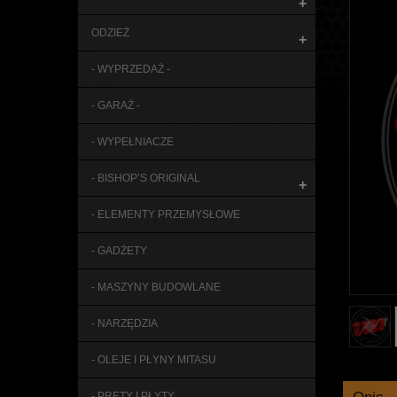
+
ODZIEŻ
+
- WYPRZEDAŻ -
- GARAŻ -
- WYPEŁNIACZE
- BISHOP’S ORIGINAL
+
- ELEMENTY PRZEMYSŁOWE
- GADŻETY
- MASZYNY BUDOWLANE
- NARZĘDZIA
- OLEJE I PŁYNY MITASU
- PRĘTY I PŁYTY