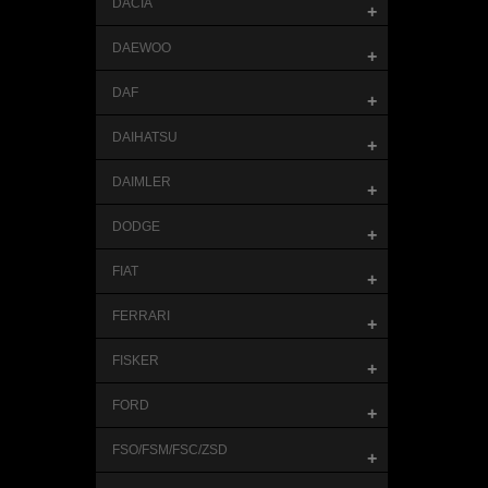
DACIA
+
DAEWOO
+
DAF
+
DAIHATSU
+
DAIMLER
+
DODGE
+
FIAT
+
FERRARI
+
FISKER
+
FORD
+
FSO/FSM/FSC/ZSD
+