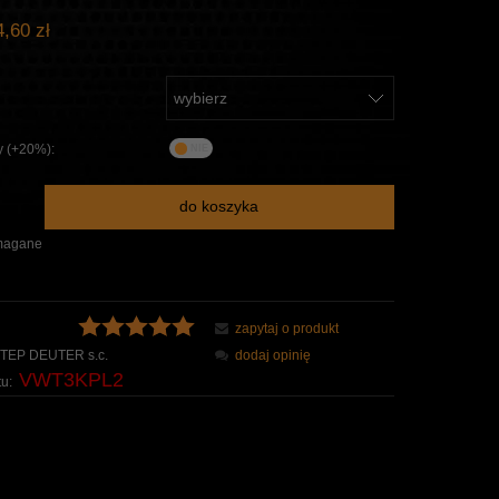
,60 zł
y (+20%):
do koszyka
magane
zapytaj o produkt
TEP DEUTER s.c.
dodaj opinię
VWT3KPL2
u: