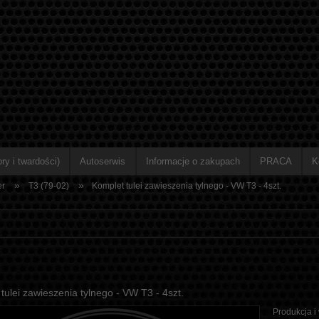
ry i twardości)
Autoserwis
Informacje o zakupach
PRACA
K
»
»
er
T3 (79-02)
Komplet tulei zawieszenia tylnego - VW T3 - 4szt.
tulei zawieszenia tylnego - VW T3 - 4szt.
Produkcja i