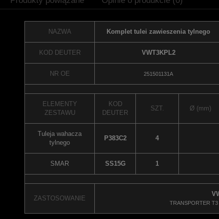
Produkty powiązane
Opinie o produkcie (0)
NAZWA
Komplet tulei zawieszenia tylnego
KOD DEUTER
VWT3KPL2
NR OE
251501131A
ELEMENTY
KOD
SZT.
Ø (mm)
ZESTAWU
DEUTER
Tuleja wahacza
P383C2
4
tylnego
SMAR
SS15G
1
V
ZASTOSOWANIE
TRANSPORTER T3 (0