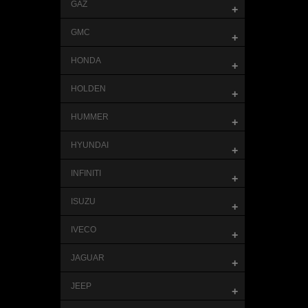
GAZ
+
GMC
+
HONDA
+
HOLDEN
+
HUMMER
+
HYUNDAI
+
INFINITI
+
ISUZU
+
IVECO
+
JAGUAR
+
JEEP
+