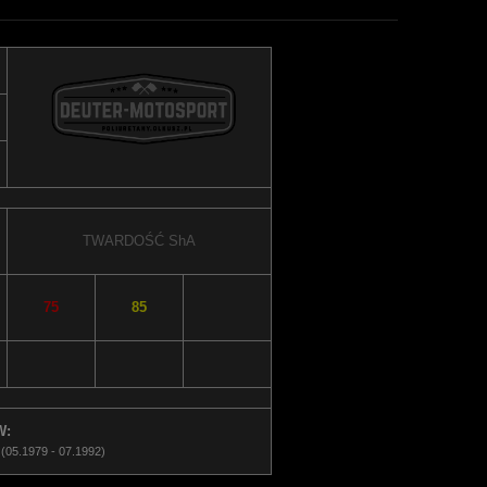
TWARDOŚĆ
ShA
75
85
W:
5.1979 - 07.1992)