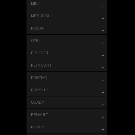
MINI
+
MITSUBISHI
+
NISSAN
+
OPEL
+
PEUGEOT
+
PLYMOUTH
+
PONTIAC
+
PORSCHE
+
QUADY
+
RENAULT
+
ROVER
+