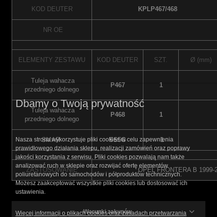
KOD DEUTER
KPLP467/468
NR OE
ELEMENTY ZESTAWU
KOD DEUTER
SZT.
Ø (mm)
Tuleja wahacza
P467
1
przedniego dolnego
Dbamy o Twoją prywatność
Tuleja wahacza
P468
1
przedniego dolnego
SMAR
SS5G
1
Nasza strona wykorzystuje pliki cookies w celu zapewnienia
prawidłowego działania sklepu, realizacji zamówień oraz poprawy
jakości korzystania z serwisu. Pliki cookies pozwalają nam także
analizować ruch w sklepie oraz rozwijać ofertę elementów
ZASTOSOWANIE
OPEL FRONTERA B 1999-2
poliuretanowych do samochodów i półproduktów technicznych.
Możesz zaakceptować wszystkie pliki cookies lub dostosować ich
ustawienia.
Warunki zakupów
Więcej informacji o plikach cookies oraz zasadach przetwarzania