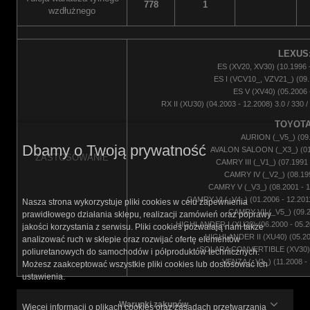
778
1
wzdłużnego
LEXUS
ES (XV20, XV30) (10.1996 - 
ES I (VCV10_, VZV21_) (09.
ES V (XV40) (05.2006 
RX II (XU30) (04.2003 - 12.2008) 3.0 / 330 /
TOYOTA
AURION (_V5_) (09.2
Dbamy o Twoją prywatność
AVALON SALOON (_X3_) (01.2
ZASTOSOWANIE
CAMRY III (_V1_) (07.1991 -
CAMRY IV (_V2_) (08.199
CAMRY V (_V3_) (08.2001 - 11.
CAMRY VI (_V4_) (01.2006 - 12.2011) 2
Nasza strona wykorzystuje pliki cookies w celu zapewnienia
CAMRY VII (_V5_) (09.201
prawidłowego działania sklepu, realizacji zamówień oraz poprawy
HIGHLANDER I (XU20) (06.2000 - 05.2007)
jakości korzystania z serwisu. Pliki cookies pozwalają nam także
HIGHLANDER II (XU40) (05.2007
analizować ruch w sklepie oraz rozwijać ofertę elementów
SOLARA CONVERTIBLE (XV30) (0
poliuretanowych do samochodów i półproduktów technicznych.
VENZA (_V1_) (11.2008 - 1
Możesz zaakceptować wszystkie pliki cookies lub dostosować ich
ustawienia.
Warunki zakupów
Więcej informacji o plikach cookies oraz zasadach przetwarzania