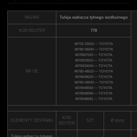
NAZWA
Tuleja wahacza tylnego wzdłużnego
KOD DEUTER
778
48725-33020 — TOYOTA
48780-06040 — TOYOTA
4878007020 — TOYOTA
4878033010 — TOYOTA
4878033040 — TOYOTA
NR OE
48780-48010 — TOYOTA
4878048020 — TOYOTA
48780-48040 — TOYOTA
4878048050 — TOYOTA
4878048080 — TOYOTA
4878048081 — TOYOTA
KOD
ELEMENTY ZESTAWU
SZT.
Ø (mm)
DEUTER
Tuleja wahacza tylnego