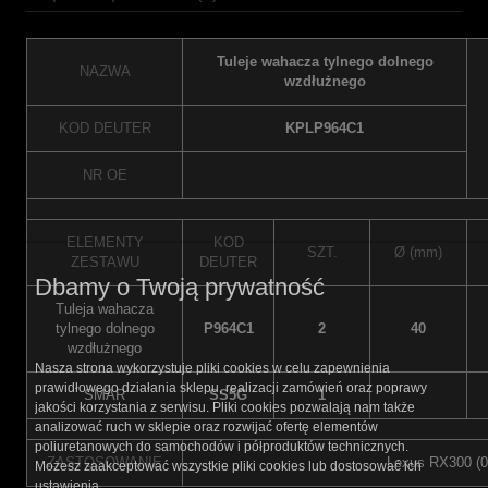
Tuleje wahacza tylnego dolnego
NAZWA
wzdłużnego
KOD DEUTER
KPLP964C1
NR OE
ELEMENTY
KOD
SZT.
Ø (mm)
ZESTAWU
DEUTER
Dbamy o Twoją prywatność
Tuleja wahacza
tylnego dolnego
P964C1
2
40
wzdłużnego
Nasza strona wykorzystuje pliki cookies w celu zapewnienia
prawidłowego działania sklepu, realizacji zamówień oraz poprawy
SMAR
SS5G
1
jakości korzystania z serwisu. Pliki cookies pozwalają nam także
analizować ruch w sklepie oraz rozwijać ofertę elementów
poliuretanowych do samochodów i półproduktów technicznych.
ZASTOSOWANIE
Lexus RX300 (03
Możesz zaakceptować wszystkie pliki cookies lub dostosować ich
ustawienia.