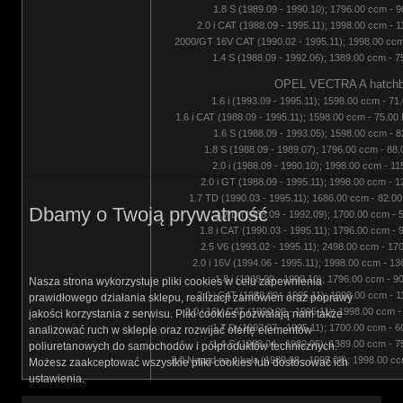
1.8 S (1989.09 - 1990.10); 1796.00 ccm - 9
2.0 i CAT (1988.09 - 1995.11); 1998.00 ccm - 
2000/GT 16V CAT (1990.02 - 1995.11); 1998.00 ccm 
1.4 S (1988.09 - 1992.06); 1389.00 ccm - 7
OPEL VECTRA A hatchba
1.6 i (1993.09 - 1995.11); 1598.00 ccm - 71
1.6 i CAT (1988.09 - 1995.11); 1598.00 ccm - 75.00
1.6 S (1988.09 - 1993.05); 1598.00 ccm - 8
1.8 S (1988.09 - 1989.07); 1796.00 ccm - 88
2.0 i (1988.09 - 1990.10); 1998.00 ccm - 1
2.0 i GT (1988.09 - 1995.11); 1998.00 ccm - 
1.7 TD (1990.03 - 1995.11); 1686.00 ccm - 82.00
Dbamy o Twoją prywatność
1.7 D (1988.09 - 1992.09); 1700.00 ccm - 
1.8 i CAT (1990.03 - 1995.11); 1796.00 ccm - 
2.5 V6 (1993.02 - 1995.11); 2498.00 ccm - 17
2.0 i 16V (1994.06 - 1995.11); 1998.00 ccm - 1
1.8 i (1988.09 - 1990.10); 1796.00 ccm - 9
Nasza strona wykorzystuje pliki cookies w celu zapewnienia
2.0 i CAT (1988.09 - 1995.11); 1998.00 ccm - 
prawidłowego działania sklepu, realizacji zamówień oraz poprawy
2.0 i 16V CAT (1990.02 - 1995.11); 1998.00 ccm -
jakości korzystania z serwisu. Pliki cookies pozwalają nam także
1.7 D (1992.07 - 1995.11); 1700.00 ccm - 6
analizować ruch w sklepie oraz rozwijać ofertę elementów
1.4 S (1988.04 - 1992.06); 1389.00 ccm - 7
poliuretanowych do samochodów i półproduktów technicznych.
2.0 Napęd na 4 koła (1989.08 - 1995.08); 1998.00 cc
Możesz zaakceptować wszystkie pliki cookies lub dostosować ich
ustawienia.