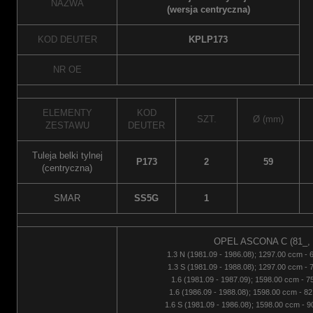
NAZWA
(wersja centryczna)
KOD DEUTER
KPLP173
NR OE
ELEMENTY
KOD
SZT.
Ø (mm)
ZESTAWU
DEUTER
Tuleja belki tylnej
P173
2
59
(centryczna)
SMAR
SS5G
1
OPEL ASCONA C (81_, 8
1.3 N (1981.09 - 1986.08); 1297.00 ccm - 
1.3 S (1981.09 - 1988.08); 1297.00 ccm - 
1.6 (1981.09 - 1987.09); 1598.00 ccm - 7
1.6 (1986.09 - 1988.08); 1598.00 ccm - 82
1.6 S (1981.09 - 1986.08); 1598.00 ccm - 9