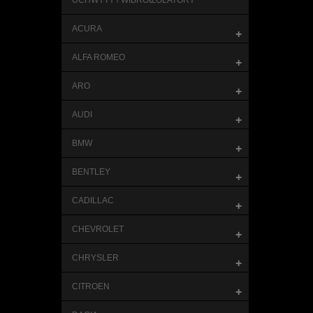
UCHWYTY / WIBROIZOLATORY
ACURA
+
ALFA ROMEO
+
ARO
+
AUDI
+
BMW
+
BENTLEY
+
CADILLAC
+
CHEVROLET
+
CHRYSLER
+
CITROEN
+