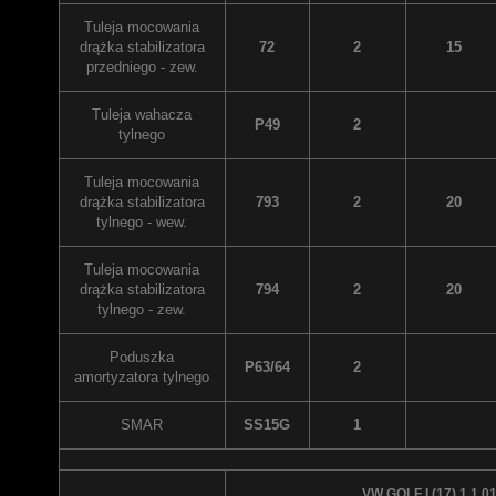
Tuleja mocowania
drążka stabilizatora
72
2
15
przedniego - zew.
Tuleja wahacza
P49
2
tylnego
Tuleja mocowania
drążka stabilizatora
793
2
20
tylnego - wew.
Tuleja mocowania
drążka stabilizatora
794
2
20
tylnego - zew.
Poduszka
P63/64
2
amortyzatora tylnego
SMAR
SS15G
1
VW GOLF I (17) 1.1 0