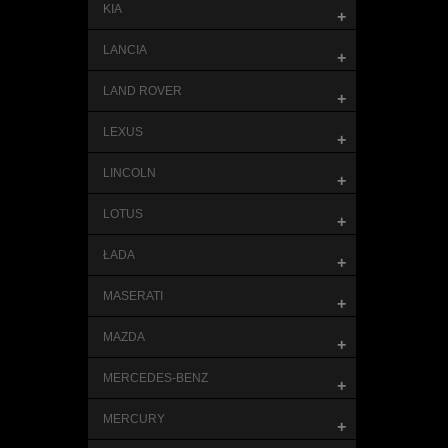
KIA
+
LANCIA
+
LAND ROVER
+
LEXUS
+
LINCOLN
+
LOTUS
+
ŁADA
+
MASERATI
+
MAZDA
+
MERCEDES-BENZ
+
MERCURY
+