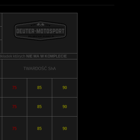
dkładek których
NIE MA W KOMPLECIE
TWARDOŚĆ
ShA
75
85
90
75
85
90
75
85
90