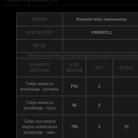
NAZWA
Komplet tulei zawieszenia
KOD DEUTER
VWGIKPL1
NR OE
Tuleje wahaczy tylnych przy montażu wymagają poszerzanych po
ELEMENTY
KOD
SZT.
Ø (mm)
ZESTAWU
DEUTER
Tuleja wahacza
P51
2
przedniego - przednia
Tuleja wahacza
48
2
przedniego - tylna
Tuleja mocowania
drążka stabilizatora
795
2
15
przedniego - wew.