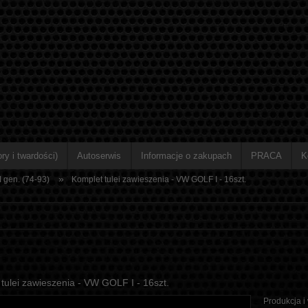
ry i twardości)
Autoserwis
Informacje o zakupach
PRACA
K
»
I gen. (74-93)
Komplet tulei zawieszenia - VW GOLF I - 16szt.
tulei zawieszenia - VW GOLF I - 16szt.
Produkcja i