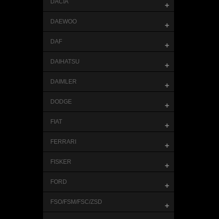
DACIA
+
DAEWOO
+
DAF
+
DAIHATSU
+
DAIMLER
+
DODGE
+
FIAT
+
FERRARI
+
FISKER
+
FORD
+
FSO/FSM/FSC/ZSD
+