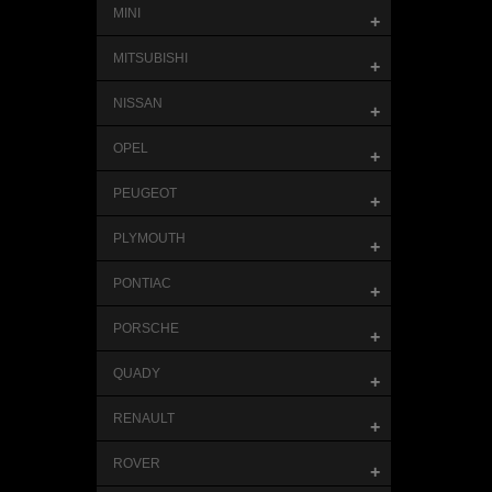
MINI
+
MITSUBISHI
+
NISSAN
+
OPEL
+
PEUGEOT
+
PLYMOUTH
+
PONTIAC
+
PORSCHE
+
QUADY
+
RENAULT
+
ROVER
+