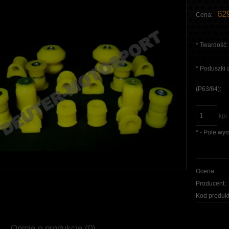
629
Cena:
*
Twardość:
*
Poduszki a
(P63/64):
kpl.
*
- Pole wy
Ocena:
Producent:
Kod produkt
Opinie o produkcie (0)