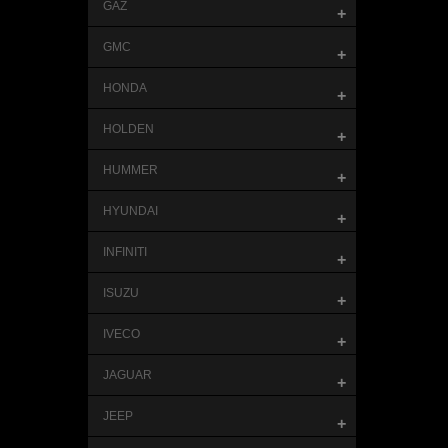
GAZ
+
GMC
+
HONDA
+
HOLDEN
+
HUMMER
+
HYUNDAI
+
INFINITI
+
ISUZU
+
IVECO
+
JAGUAR
+
JEEP
+