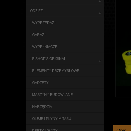
+
ODZIEŻ
+
- WYPRZEDAŻ -
- GARAŻ -
- WYPEŁNIACZE
- BISHOP’S ORIGINAL
+
- ELEMENTY PRZEMYSŁOWE
- GADŻETY
- MASZYNY BUDOWLANE
- NARZĘDZIA
- OLEJE I PŁYNY MITASU
Opis
- PRĘTY I PŁYTY