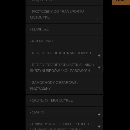
- PRZYCZEPY DO TRANSPORTU
MOTOCYKLI
- LEMIESZE
- ROLNICTWO
- REGENERACJE KÓŁ NAPĘDOWYCH
+
- REGENERACJE PODUSZEK SILNIKA /
+
SKRZYNI BIEGÓW / KÓŁ PASOWYCH
- SAMOCHODY CIĘŻAROWE /
PRZYCZEPY
- SKUTERY I MOTOCYKLE
- SMARY
+
- UNIWERSALNE - ODBOJE / TULEJE /
+