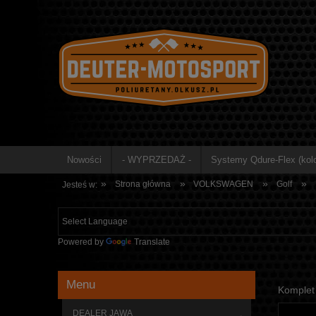
Nowości
- WYPRZEDAŻ -
Systemy Qdure-Flex (kolo
»
»
»
»
Strona główna
VOLKSWAGEN
Golf
Jesteś w:
Powered by
Translate
Menu
Komplet 
DEALER JAWA