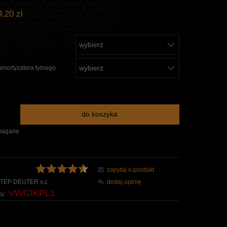
,20 zł
mortyzatora tylnego
do koszyka
magane
zapytaj o produkt
TEP DEUTER s.c.
dodaj opinię
VWGIKPL1
u: