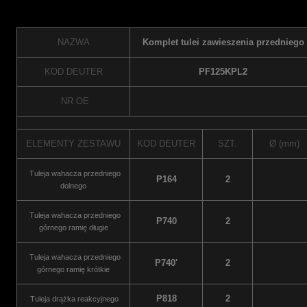
NAZWA
Komplet tulei zawieszenia przedniego
KOD DEUTER
PF125KPL2
NR OE
ELEMENTY ZESTAWU
KOD DEUTER
SZT.
Ø (mm)
Tuleja wahacza przedniego
P164
2
dolnego
Tuleja wahacza przedniego
P740
2
górnego ramię długie
Tuleja wahacza przedniego
P740'
2
górnego ramię krótkie
P818
2
Tuleja drążka reakcyjnego